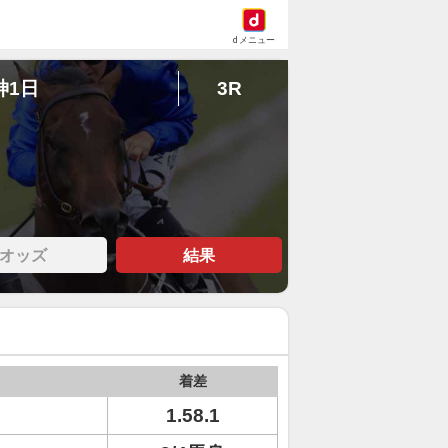
dメニュー
神1日
3R
オッズ
結果
着差
ィ
1.58.1