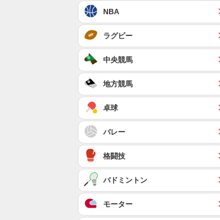
NBA
ラグビー
中央競馬
地方競馬
卓球
バレー
格闘技
バドミントン
モーター