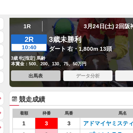
1R
3月24日(土) 2回阪
2R
3歳未勝利
10:40
ダート 右・1,800m 13頭
3歳 牝[指定] 馬齢
本賞金：500、200、130、75、50万円
出馬表
データ分析
競走成績
着順
枠番
馬番
馬名
1
3
3
アドマイヤミステ