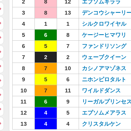
2
8
12
エプソムキララ
3
8
13
デンコウシャーリ
4
1
1
シルクロワイヤル
5
6
8
ケージーヒマワリ
6
5
7
ファンドリソング
7
2
2
ウェーブクイーン
8
7
10
カシノアマゾネス
9
5
6
ニホンピロタルト
10
7
11
ワイルドダンス
11
6
9
リーガルプリンセ
12
4
5
エプソムメアラス
13
4
4
クリスタルケン