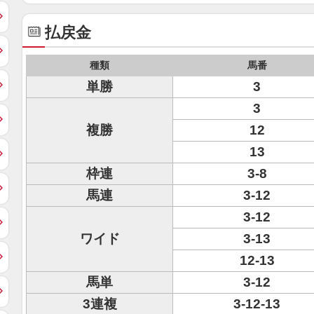
払戻金
種類
馬番
単勝
3
3
複勝
12
13
枠連
3-8
馬連
3-12
3-12
ワイド
3-13
12-13
馬単
3-12
3連複
3-12-13