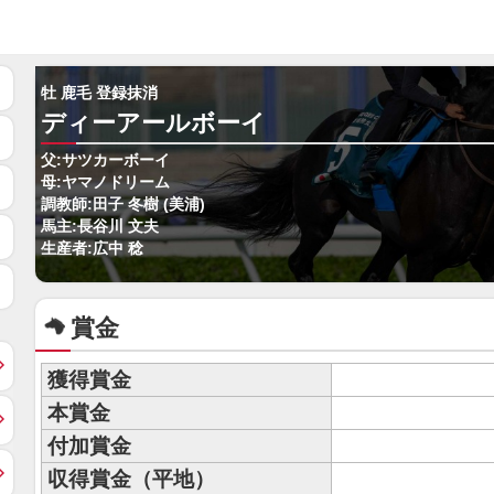
牡 鹿毛 登録抹消
ディーアールボーイ
父:サツカーボーイ
母:ヤマノドリーム
調教師:田子 冬樹 (美浦)
馬主:長谷川 文夫
生産者:広中 稔
賞金
獲得賞金
本賞金
付加賞金
収得賞金（平地）