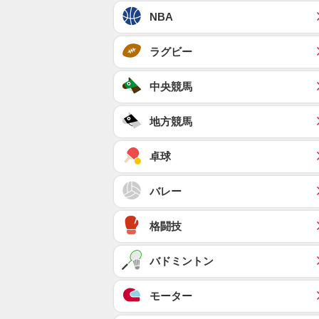
NBA
ラグビー
中央競馬
地方競馬
卓球
バレー
格闘技
バドミントン
モーター