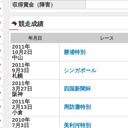
収得賞金（障害）
競走成績
年月日
レース
2011年
10月2日
勝浦特別
中山
2011年
9月3日
シンガポール
札幌
2011年
3月27日
四国新聞杯
阪神
2011年
2月13日
周防灘特別
小倉
2010年
7月3日
美利河特別