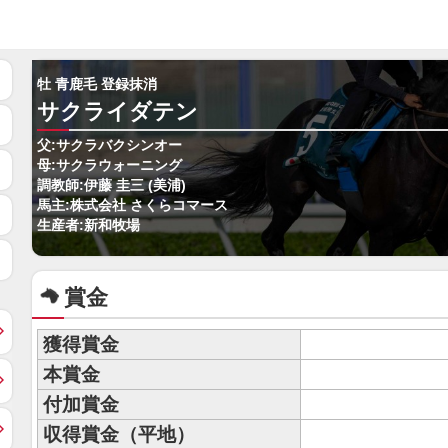
牡 青鹿毛 登録抹消
サクライダテン
父:サクラバクシンオー
母:サクラウォーニング
調教師:伊藤 圭三 (美浦)
馬主:株式会社 さくらコマース
生産者:新和牧場
賞金
獲得賞金
本賞金
付加賞金
収得賞金（平地）