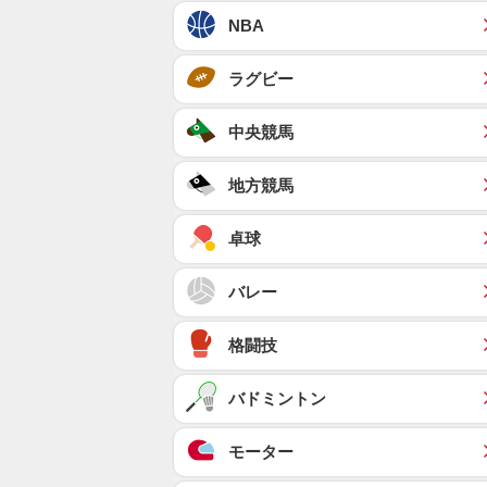
NBA
ラグビー
中央競馬
地方競馬
卓球
バレー
格闘技
バドミントン
モーター