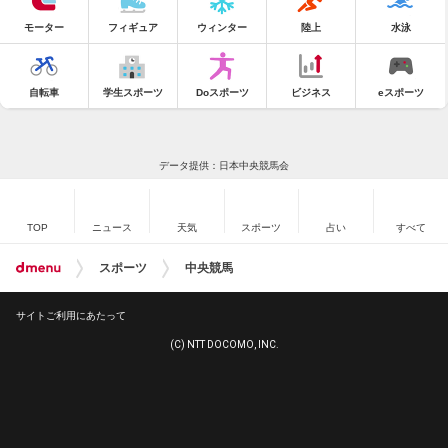
モーター
フィギュア
ウィンター
陸上
水泳
自転車
学生スポーツ
Doスポーツ
ビジネス
eスポーツ
データ提供：日本中央競馬会
TOP
ニュース
天気
スポーツ
占い
すべて
スポーツ
中央競馬
サイトご利用にあたって
(C) NTT DOCOMO, INC.