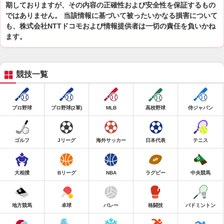
期しておりますが、その内容の正確性および安全性を保証するもの
ではありません。 当該情報に基づいて被ったいかなる損害について
も、株式会社NTTドコモおよび情報提供者は一切の責任を負いかね
ます。
競技一覧
プロ野球
プロ野球(2軍)
MLB
高校野球
侍ジャパン
ゴルフ
Jリーグ
海外サッカー
日本代表
テニス
大相撲
Bリーグ
NBA
ラグビー
中央競馬
地方競馬
卓球
バレー
格闘技
バドミントン