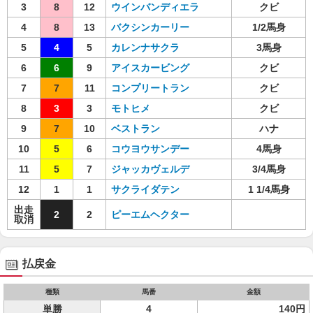
3
8
12
ウインバンディエラ
クビ
4
8
13
バクシンカーリー
1/2馬身
5
4
5
カレンナサクラ
3馬身
6
6
9
アイスカービング
クビ
7
7
11
コンプリートラン
クビ
8
3
3
モトヒメ
クビ
9
7
10
ベストラン
ハナ
10
5
6
コウヨウサンデー
4馬身
11
5
7
ジャッカヴェルデ
3/4馬身
12
1
1
サクライダテン
1 1/4馬身
出走
2
2
ピーエムヘクター
取消
払戻金
種類
馬番
金額
単勝
4
140円