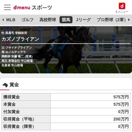
dメニュー
球
MLB
ゴルフ
高校野球
競馬
Jリーグ
プロ野球（2軍）
牡 黒鹿毛 登録抹消
カズノブライアン
父:フサイチブライアン
母:セノエティアラ
調教師:加藤 敬二 (栗東)
馬主:有限会社 中山牧場
生産者:中山牧場
賞金
獲得賞金
575万円
本賞金
575万円
付加賞金
0万円
収得賞金（平地）
200万円
収得賞金（障害）
0万円