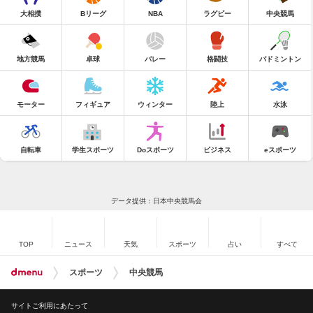
大相撲
Bリーグ
NBA
ラグビー
中央競馬
地方競馬
卓球
バレー
格闘技
バドミントン
モーター
フィギュア
ウィンター
陸上
水泳
自転車
学生スポーツ
Doスポーツ
ビジネス
eスポーツ
データ提供：日本中央競馬会
TOP
ニュース
天気
スポーツ
占い
すべて
スポーツ
中央競馬
サイトご利用にあたって