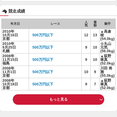
競走成績
人
着
年月日
レース
騎手
気
順
2010年
▲高倉
10月16日
500万円以下
12
13
稜
京都
(54.0kg)
2010年
☆丸山
9月25日
500万円以下
9
10
元気
札幌
(56.0kg)
2008年
▲荻野
11月15日
500万円以下
9
10
琢真
福島
(52.0kg)
2008年
川田 将
11月1日
500万円以下
10
9
雅
京都
(55.0kg)
2008年
▲荻野
10月18日
500万円以下
9
7
琢真
京都
(52.0kg)
もっと見る