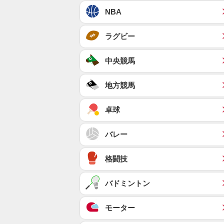
NBA
ラグビー
中央競馬
地方競馬
卓球
バレー
格闘技
バドミントン
モーター