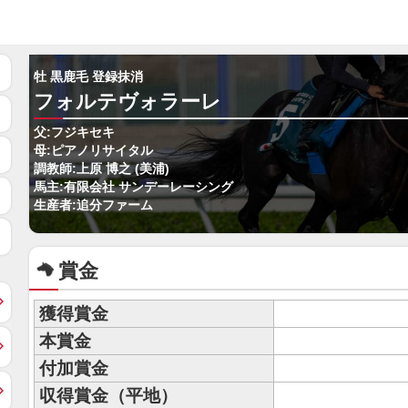
牡 黒鹿毛 登録抹消
フォルテヴォラーレ
父:フジキセキ
母:ピアノリサイタル
調教師:上原 博之 (美浦)
馬主:有限会社 サンデーレーシング
生産者:追分ファーム
賞金
獲得賞金
本賞金
付加賞金
収得賞金（平地）