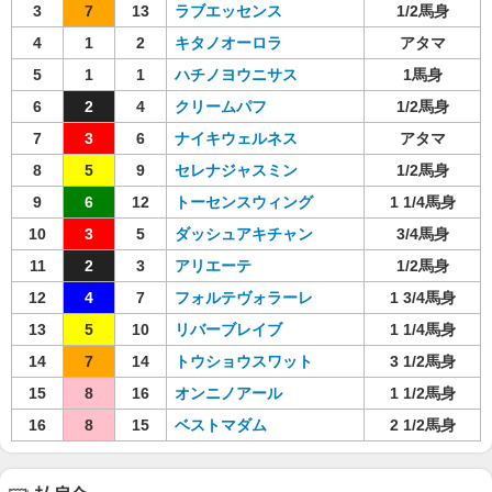
3
7
13
ラブエッセンス
1/2馬身
4
1
2
キタノオーロラ
アタマ
5
1
1
ハチノヨウニサス
1馬身
6
2
4
クリームパフ
1/2馬身
7
3
6
ナイキウェルネス
アタマ
8
5
9
セレナジャスミン
1/2馬身
9
6
12
トーセンスウィング
1 1/4馬身
10
3
5
ダッシュアキチャン
3/4馬身
11
2
3
アリエーテ
1/2馬身
12
4
7
フォルテヴォラーレ
1 3/4馬身
13
5
10
リバーブレイブ
1 1/4馬身
14
7
14
トウショウスワット
3 1/2馬身
15
8
16
オンニノアール
1 1/2馬身
16
8
15
ベストマダム
2 1/2馬身