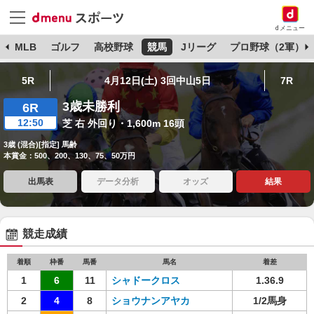
dメニュー
球
MLB
ゴルフ
高校野球
競馬
Jリーグ
プロ野球（2軍）
5R
4月12日(土) 3回中山5日
7R
3歳未勝利
6R
12:50
芝 右 外回り・1,600m 16頭
3歳 (混合)[指定] 馬齢
本賞金：500、200、130、75、50万円
出馬表
データ分析
オッズ
結果
競走成績
着順
枠番
馬番
馬名
着差
1
6
11
シャドークロス
1.36.9
2
4
8
ショウナンアヤカ
1/2馬身