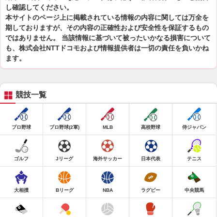
し確認してください。
本サイトのページ上に掲載されている情報の内容に関しては万全を
期しておりますが、その内容の正確性および安全性を保証するもの
ではありません。 当該情報に基づいて被ったいかなる損害について
も、株式会社NTTドコモおよび情報提供者は一切の責任を負いかね
ます。
競技一覧
プロ野球
プロ野球(2軍)
MLB
高校野球
侍ジャパン
ゴルフ
Jリーグ
海外サッカー
日本代表
テニス
大相撲
Bリーグ
NBA
ラグビー
中央競馬