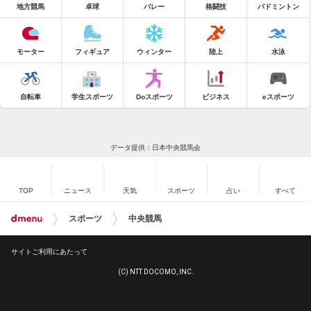
地方競馬
卓球
バレー
格闘技
バドミントン
モーター
フィギュア
ウィンター
陸上
水泳
自転車
学生スポーツ
Doスポーツ
ビジネス
eスポーツ
データ提供：日本中央競馬会
TOP
ニュース
天気
スポーツ
占い
すべて
スポーツ
中央競馬
サイトご利用にあたって
(C) NTT DOCOMO, INC.