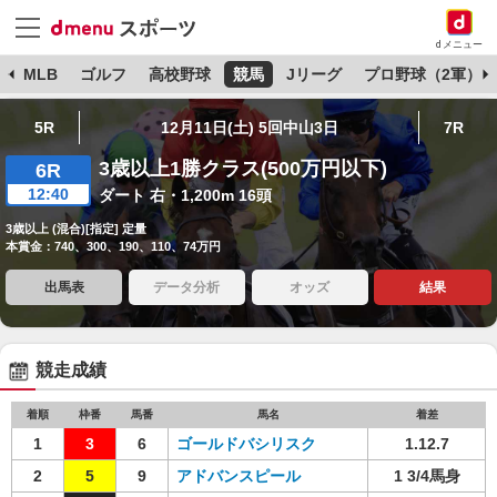
dメニュー
球
MLB
ゴルフ
高校野球
競馬
Jリーグ
プロ野球（2軍）
5R
12月11日(土) 5回中山3日
7R
3歳以上1勝クラス(500万円以下)
6R
12:40
ダート 右・1,200m 16頭
3歳以上 (混合)[指定] 定量
本賞金：740、300、190、110、74万円
出馬表
データ分析
オッズ
結果
競走成績
着順
枠番
馬番
馬名
着差
1
3
6
ゴールドバシリスク
1.12.7
2
5
9
アドバンスピール
1 3/4馬身