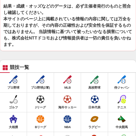
結果・成績・オッズなどのデータは、必ず主催者発行のものと照合
し確認してください。
本サイトのページ上に掲載されている情報の内容に関しては万全を
期しておりますが、その内容の正確性および安全性を保証するもの
ではありません。 当該情報に基づいて被ったいかなる損害について
も、株式会社NTTドコモおよび情報提供者は一切の責任を負いかね
ます。
競技一覧
プロ野球
プロ野球(2軍)
MLB
高校野球
侍ジャパン
ゴルフ
Jリーグ
海外サッカー
日本代表
テニス
大相撲
Bリーグ
NBA
ラグビー
中央競馬