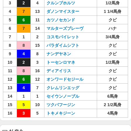
3
2
4
クルンプホルツ
1/2馬身
4
7
13
ダノンマイスター
1 1/4馬身
5
6
11
カツノセカンド
クビ
6
7
14
マルターズブレーヴ
ハナ
7
1
2
コスモパイレット
3/4馬身
8
8
15
パラダイムシフト
クビ
9
4
8
ナンデヤネン
クビ
10
2
3
トーセンロマネ
1/2馬身
11
8
16
ディアイリス
クビ
12
6
12
オンワードセジール
クビ
13
4
7
クレムリンエッグ
クビ
14
1
1
セイウンノーブル
6馬身
15
5
10
ツクバフージン
2 1/2馬身
16
3
5
トキメキジーン
4馬身