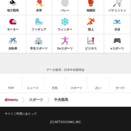
地方競馬
卓球
バレー
格闘技
バドミントン
モーター
フィギュア
ウィンター
陸上
水泳
自転車
学生スポーツ
Doスポーツ
ビジネス
eスポーツ
データ提供：日本中央競馬会
TOP
ニュース
天気
スポーツ
占い
すべて
スポーツ
中央競馬
サイトご利用にあたって
(C) NTT DOCOMO, INC.