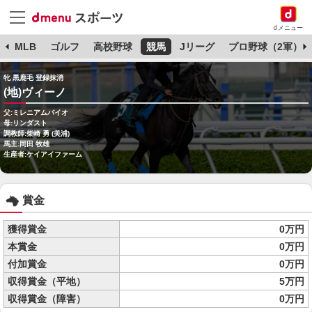
dメニュー
球
MLB
ゴルフ
高校野球
競馬
Jリーグ
プロ野球（2軍）
牝 黒鹿毛 登録抹消
(地)ヴィーノ
父:ミレニアムバイオ
母:リンダスト
調教師:柴崎 勇 (美浦)
馬主:岡田 牧雄
生産者:ケイアイファーム
賞金
獲得賞金
0万円
本賞金
0万円
付加賞金
0万円
収得賞金（平地）
5万円
収得賞金（障害）
0万円