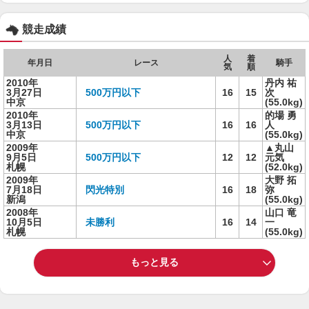
競走成績
人
着
年月日
レース
騎手
気
順
2010年
丹内 祐
3月27日
500万円以下
16
15
次
中京
(55.0kg)
2010年
的場 勇
3月13日
500万円以下
16
16
人
中京
(55.0kg)
2009年
▲丸山
9月5日
500万円以下
12
12
元気
札幌
(52.0kg)
2009年
大野 拓
7月18日
閃光特別
16
18
弥
新潟
(55.0kg)
2008年
山口 竜
10月5日
未勝利
16
14
一
札幌
(55.0kg)
もっと見る