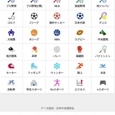
プロ野球
プロ野球(2軍)
MLB
高校野球
侍ジャパン
ゴルフ
Jリーグ
海外サッカー
日本代表
テニス
大相撲
Bリーグ
NBA
ラグビー
中央競馬
地方競馬
卓球
バレー
格闘技
バドミントン
モーター
フィギュア
ウィンター
陸上
水泳
自転車
学生スポーツ
Doスポーツ
ビジネス
eスポーツ
データ提供：日本中央競馬会