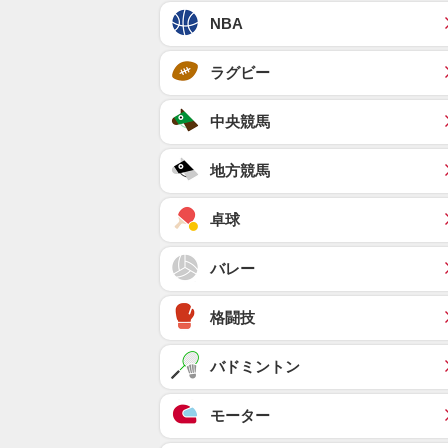
NBA
ラグビー
中央競馬
地方競馬
卓球
バレー
格闘技
バドミントン
モーター