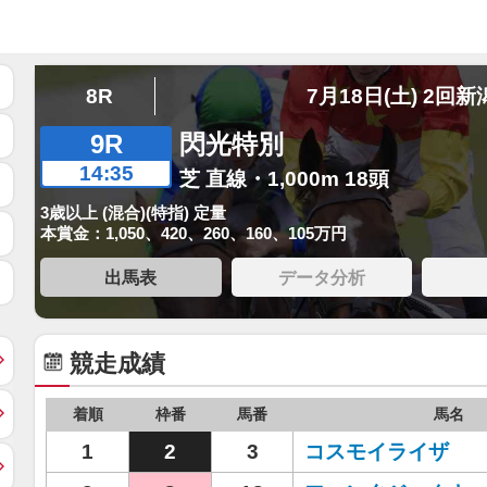
8R
7月18日(土) 2回新
9R
閃光特別
14:35
芝 直線・1,000m 18頭
3歳以上 (混合)(特指) 定量
本賞金：1,050、420、260、160、105万円
出馬表
データ分析
競走成績
着順
枠番
馬番
馬名
1
2
3
コスモイライザ