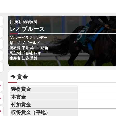
牡 鹿毛 登録抹消
レオブルース
父:マーベラスサンデー
母:ユキノゴールド
調教師:平井 雄二 (美浦)
馬主:株式会社 レオ
生産者:江谷 重雄
賞金
獲得賞金
本賞金
付加賞金
収得賞金（平地）