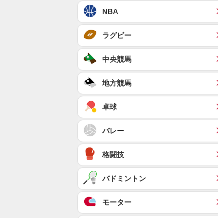
NBA
ラグビー
中央競馬
地方競馬
卓球
バレー
格闘技
バドミントン
モーター