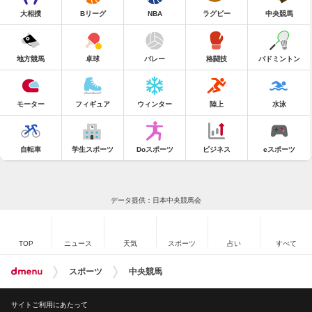
大相撲
Bリーグ
NBA
ラグビー
中央競馬
地方競馬
卓球
バレー
格闘技
バドミントン
モーター
フィギュア
ウィンター
陸上
水泳
自転車
学生スポーツ
Doスポーツ
ビジネス
eスポーツ
データ提供：日本中央競馬会
TOP
ニュース
天気
スポーツ
占い
すべて
スポーツ
中央競馬
サイトご利用にあたって