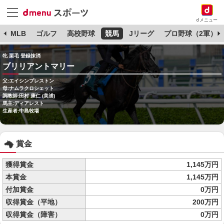
dメニュー
球
MLB
ゴルフ
高校野球
競馬
Jリーグ
プロ野球（2軍）
牝 栗毛 登録抹消
ブリリアントマリー
父:エイシンプレストン
母:ナムラクロシェット
調教師:田村 康仁 (美浦)
馬主:ディアレスト
生産者:中島牧場
賞金
獲得賞金
1,145万円
本賞金
1,145万円
付加賞金
0万円
収得賞金（平地）
200万円
収得賞金（障害）
0万円