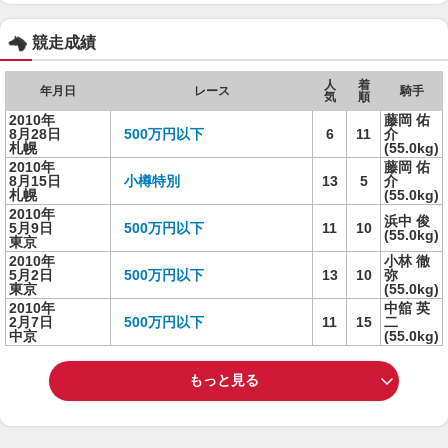
競走成績
人
着
年月日
レース
騎手
気
順
2010年
藤岡 佑
8月28日
500万円以下
6
11
介
札幌
(55.0kg)
2010年
藤岡 佑
8月15日
小樽特別
13
5
介
札幌
(55.0kg)
2010年
浜中 俊
5月9日
500万円以下
11
10
(55.0kg)
東京
2010年
小林 徹
5月2日
500万円以下
13
10
弥
東京
(55.0kg)
2010年
中舘 英
2月7日
500万円以下
11
15
二
中京
(55.0kg)
もっと見る