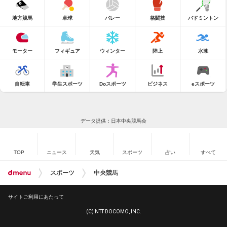
地方競馬
卓球
バレー
格闘技
バドミントン
モーター
フィギュア
ウィンター
陸上
水泳
自転車
学生スポーツ
Doスポーツ
ビジネス
eスポーツ
データ提供：日本中央競馬会
TOP
ニュース
天気
スポーツ
占い
すべて
スポーツ
中央競馬
サイトご利用にあたって
(C) NTT DOCOMO, INC.