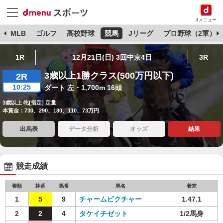
dメニュー
球
MLB
ゴルフ
高校野球
競馬
Jリーグ
プロ野球（2軍）
1R
12月21日(日) 3回中京4日
3R
3歳以上1勝クラス(500万円以下)
2R
10:25
ダート 左・1,700m 16頭
3歳以上 牝[指定] 定量
本賞金：730、290、180、110、73万円
出馬表
データ分析
オッズ
結果
競走成績
着順
枠番
馬番
馬名
着差
1
5
9
チャームピクチャー
1.47.1
2
2
4
タケイチゼット
1/2馬身