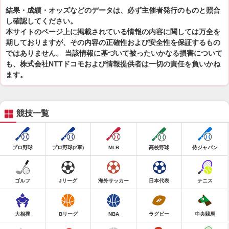
結果・成績・オッズなどのデータは、必ず主催者発行のものと照合
し確認してください。
本サイトのページ上に掲載されている情報の内容に関しては万全を
期しておりますが、その内容の正確性および安全性を保証するもの
ではありません。 当該情報に基づいて被ったいかなる損害について
も、株式会社NTTドコモおよび情報提供者は一切の責任を負いかね
ます。
競技一覧
プロ野球
プロ野球(2軍)
MLB
高校野球
侍ジャパン
ゴルフ
Jリーグ
海外サッカー
日本代表
テニス
大相撲
Bリーグ
NBA
ラグビー
中央競馬