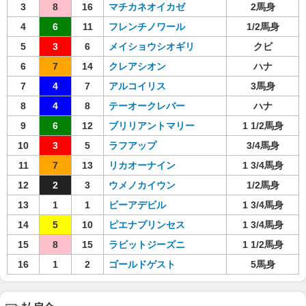
3
8
16
マチカネオイカゼ
2馬身
4
6
11
フレンチノワール
1/2馬身
5
3
6
メイショウシオギリ
クビ
6
7
14
クレアシオン
ハナ
7
4
7
アルコイリス
3馬身
8
4
8
テーオークレバー
ハナ
9
6
12
ブリリアントマリー
1 1/2馬身
10
3
5
ラフアップ
3/4馬身
11
7
13
リカオーナイン
1 3/4馬身
12
2
3
ウメノカイウン
1/2馬身
13
1
1
ビーアデビル
1 3/4馬身
14
5
10
ピエナプリンセス
1 3/4馬身
15
8
15
ラビットジーズニ
1 1/2馬身
16
1
2
ゴールドゲスト
5馬身