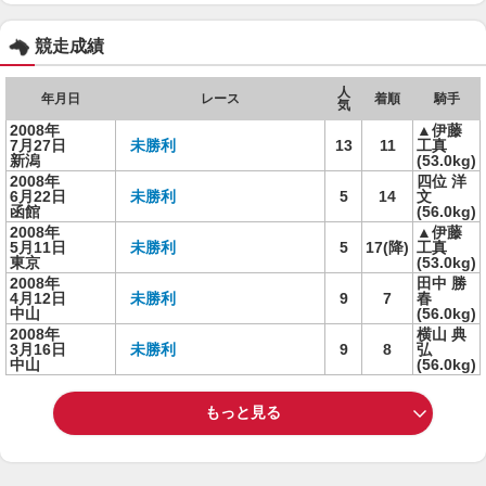
競走成績
人
年月日
レース
着順
騎手
気
2008年
▲伊藤
7月27日
未勝利
13
11
工真
新潟
(53.0kg)
2008年
四位 洋
6月22日
未勝利
5
14
文
函館
(56.0kg)
2008年
▲伊藤
5月11日
未勝利
5
17(降)
工真
東京
(53.0kg)
2008年
田中 勝
4月12日
未勝利
9
7
春
中山
(56.0kg)
2008年
横山 典
3月16日
未勝利
9
8
弘
中山
(56.0kg)
もっと見る