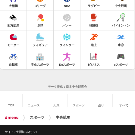
大相撲
Bリーグ
NBA
ラグビー
中央競馬
地方競馬
卓球
バレー
格闘技
バドミントン
モーター
フィギュア
ウィンター
陸上
水泳
自転車
学生スポーツ
Doスポーツ
ビジネス
eスポーツ
データ提供：日本中央競馬会
TOP
ニュース
天気
スポーツ
占い
すべて
スポーツ
中央競馬
サイトご利用にあたって