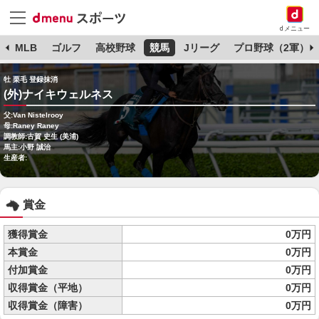
dメニュー
球
MLB
ゴルフ
高校野球
競馬
Jリーグ
プロ野球（2軍）
牡 栗毛 登録抹消
(外)ナイキウェルネス
父:Van Nistelrooy
母:Raney Raney
調教師:古賀 史生 (美浦)
馬主:小野 誠治
生産者:
賞金
獲得賞金
0万円
本賞金
0万円
付加賞金
0万円
収得賞金（平地）
0万円
収得賞金（障害）
0万円