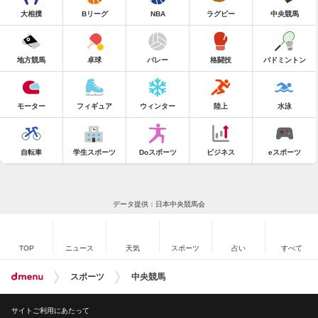
大相撲
Bリーグ
NBA
ラグビー
中央競馬
地方競馬
卓球
バレー
格闘技
バドミントン
モーター
フィギュア
ウィンター
陸上
水泳
自転車
学生スポーツ
Doスポーツ
ビジネス
eスポーツ
データ提供：日本中央競馬会
TOP
ニュース
天気
スポーツ
占い
すべて
スポーツ
中央競馬
サイトご利用にあたって