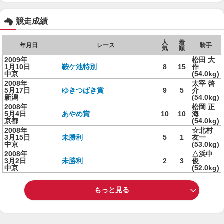
競走成績
人
着
年月日
レース
騎手
気
順
2009年
松田 大
1月10日
鞍ケ池特別
8
15
作
中京
(54.0kg)
2008年
太宰 啓
5月17日
ゆきつばき賞
9
5
介
新潟
(54.0kg)
2008年
松岡 正
5月4日
あやめ賞
10
10
海
京都
(54.0kg)
2008年
☆北村
3月15日
未勝利
5
1
友一
中京
(53.0kg)
2008年
△浜中
3月2日
未勝利
2
3
俊
中京
(52.0kg)
もっと見る