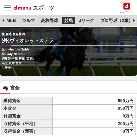
dメニュー
球
MLB
ゴルフ
高校野球
競馬
Jリーグ
プロ野球（2軍）
牝 鹿毛 登録抹消
(外)ヴィオレットステラ
父:Invincible Spirit
母:Lady Naomi
調教師:中尾 秀正 (栗東)
馬主:八木 良司
生産者:
賞金
獲得賞金
950万円
本賞金
950万円
付加賞金
0万円
収得賞金（平地）
200万円
収得賞金（障害）
0万円