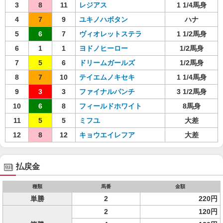
3
8
11
レジアス
1 1/4馬身
4
7
9
ユキノハボタン
ハナ
5
6
7
ヴィオレットステラ
1 1/2馬身
6
1
1
ヨドノヒーロー
1/2馬身
7
5
6
ドリームガールズ
1/2馬身
8
7
10
テイエムノキセキ
1 1/4馬身
9
3
3
ファイナルパンチ
3 1/2馬身
10
6
8
フィールドホワイト
8馬身
11
5
5
ミフユ
大差
12
8
12
キョウエイレフア
大差
払戻金
種類
馬番
金額
単勝
2
220円
2
120円