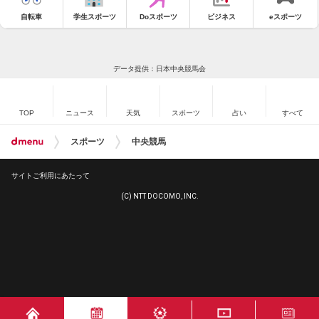
自転車
学生スポーツ
Doスポーツ
ビジネス
eスポーツ
データ提供：日本中央競馬会
TOP
ニュース
天気
スポーツ
占い
すべて
スポーツ
中央競馬
サイトご利用にあたって
(C) NTT DOCOMO, INC.