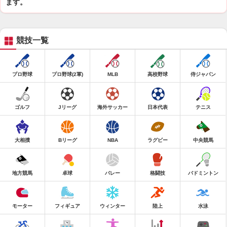
ます。
競技一覧
プロ野球
プロ野球(2軍)
MLB
高校野球
侍ジャパン
ゴルフ
Jリーグ
海外サッカー
日本代表
テニス
大相撲
Bリーグ
NBA
ラグビー
中央競馬
地方競馬
卓球
バレー
格闘技
バドミントン
モーター
フィギュア
ウィンター
陸上
水泳