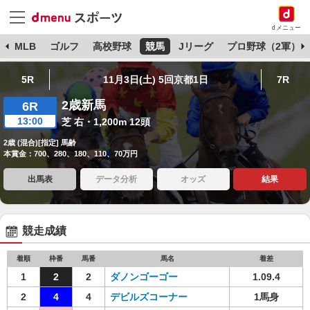
dメニュー
球
MLB
ゴルフ
高校野球
競馬
Jリーグ
プロ野球（2軍）
5R
11月3日(土) 5回京都1日
7R
2歳新馬
6R
13:00
芝 右・1,200m 12頭
2歳 (混合)[指定] 馬齢
本賞金：700、280、180、110、70万円
出馬表
データ分析
オッズ
結果
競走成績
着順
枠番
馬番
馬名
着差
1
2
2
ダノンゴーゴー
1.09.4
2
4
4
デビルズコーナー
1馬身