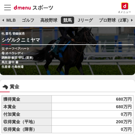
dメニュー
球
MLB
ゴルフ
高校野球
競馬
Jリーグ
プロ野球（2軍）
牝 栗毛 登録抹消
シゲルクニミヤマ
父:チーフベアハート
母:オペラレディ
調教師:飯田 明弘 (栗東)
馬主:森中 蕃
生産者:小島牧場
賞金
獲得賞金
680万円
本賞金
680万円
付加賞金
0万円
収得賞金（平地）
200万円
収得賞金（障害）
0万円