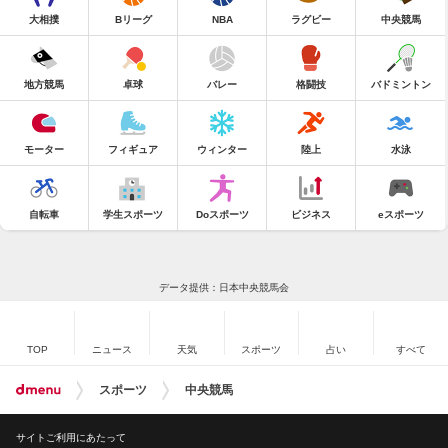
大相撲
Bリーグ
NBA
ラグビー
中央競馬
地方競馬
卓球
バレー
格闘技
バドミントン
モーター
フィギュア
ウィンター
陸上
水泳
自転車
学生スポーツ
Doスポーツ
ビジネス
eスポーツ
データ提供：日本中央競馬会
TOP
ニュース
天気
スポーツ
占い
すべて
スポーツ
中央競馬
サイトご利用にあたって