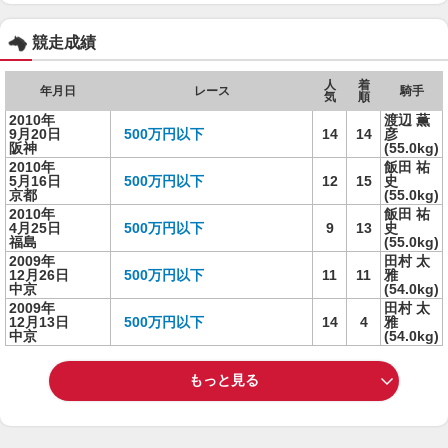
競走成績
人
着
年月日
レース
騎手
気
順
2010年
渡辺 薫
9月20日
500万円以下
14
14
彦
阪神
(55.0kg)
2010年
飯田 祐
5月16日
500万円以下
12
15
史
京都
(55.0kg)
2010年
飯田 祐
4月25日
500万円以下
9
13
史
福島
(55.0kg)
2009年
田村 太
12月26日
500万円以下
11
11
雅
中京
(54.0kg)
2009年
田村 太
12月13日
500万円以下
14
4
雅
中京
(54.0kg)
もっと見る