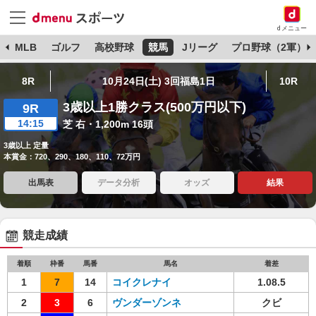
dメニュー
球
MLB
ゴルフ
高校野球
競馬
Jリーグ
プロ野球（2軍）
8R
10月24日(土) 3回福島1日
10R
3歳以上1勝クラス(500万円以下)
9R
14:15
芝 右・1,200m 16頭
3歳以上 定量
本賞金：720、290、180、110、72万円
出馬表
データ分析
オッズ
結果
競走成績
着順
枠番
馬番
馬名
着差
1
7
14
コイクレナイ
1.08.5
2
3
6
ヴンダーゾンネ
クビ