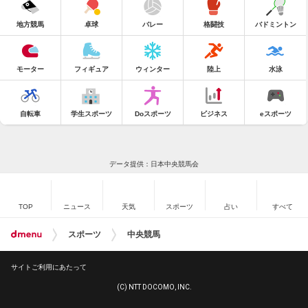
地方競馬
卓球
バレー
格闘技
バドミントン
モーター
フィギュア
ウィンター
陸上
水泳
自転車
学生スポーツ
Doスポーツ
ビジネス
eスポーツ
データ提供：日本中央競馬会
TOP
ニュース
天気
スポーツ
占い
すべて
スポーツ
中央競馬
サイトご利用にあたって
(C) NTT DOCOMO, INC.