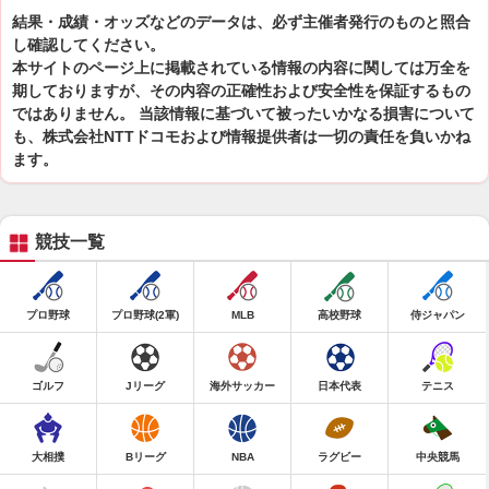
結果・成績・オッズなどのデータは、必ず主催者発行のものと照合
し確認してください。
本サイトのページ上に掲載されている情報の内容に関しては万全を
期しておりますが、その内容の正確性および安全性を保証するもの
ではありません。 当該情報に基づいて被ったいかなる損害について
も、株式会社NTTドコモおよび情報提供者は一切の責任を負いかね
ます。
競技一覧
プロ野球
プロ野球(2軍)
MLB
高校野球
侍ジャパン
ゴルフ
Jリーグ
海外サッカー
日本代表
テニス
大相撲
Bリーグ
NBA
ラグビー
中央競馬