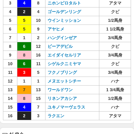
3
4
8
ニホンピロタルト
アタマ
4
2
4
ゴールデンリング
クビ
5
5
10
ウインミッション
1/2馬身
6
5
9
アヤヒメ
1 1/2馬身
7
1
2
ハングインゼア
3/4馬身
8
6
12
ビーアデビル
クビ
9
8
16
エイダイセルリア
3/4馬身
10
6
11
シゲルクニミヤマ
クビ
11
3
5
フクノブリング
3/4馬身
12
1
1
メヌエットシチー
ハナ
13
7
13
ワールドワン
1 3/4馬身
14
8
15
リネンアカシア
1/2馬身
15
4
7
ユキノマーヴェラス
ハナ
16
2
3
ラクエン
アタマ