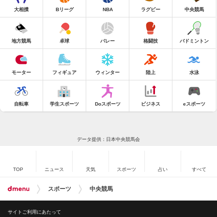
大相撲
Bリーグ
NBA
ラグビー
中央競馬
地方競馬
卓球
バレー
格闘技
バドミントン
モーター
フィギュア
ウィンター
陸上
水泳
自転車
学生スポーツ
Doスポーツ
ビジネス
eスポーツ
データ提供：日本中央競馬会
TOP
ニュース
天気
スポーツ
占い
すべて
スポーツ
中央競馬
サイトご利用にあたって