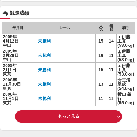
競走成績
人
着
年月日
レース
騎手
気
順
2009年
▲伊藤
4月12日
未勝利
15
14
工真
中山
(53.0kg)
2009年
▲伊藤
2月28日
未勝利
16
11
工真
中山
(53.0kg)
2009年
▲伊藤
2月1日
未勝利
15
11
工真
東京
(53.0kg)
2008年
☆三浦
11月30日
未勝利
13
11
皇成
東京
(54.0kg)
2008年
横山 義
11月1日
未勝利
11
13
行
東京
(55.0kg)
もっと見る