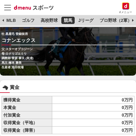
dメニュー
球
MLB
ゴルフ
高校野球
競馬
Jリーグ
プロ野球（2軍）
牡 黒鹿毛 登録抹消
コナンエックス
父:スターオブコジーン
母:ロドリゴエミリ
調教師:菅原 泰夫 (美浦)
馬主:楠本 勝美
生産者:池田牧場
賞金
獲得賞金
0万円
本賞金
0万円
付加賞金
0万円
収得賞金（平地）
0万円
収得賞金（障害）
0万円