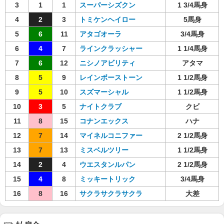
3
1
1
スーパーシズクン
1 3/4馬身
4
2
3
トミケンヘイロー
5馬身
5
6
11
アタゴオーラ
3/4馬身
6
4
7
ラインクラッシャー
1 1/4馬身
7
6
12
ニシノアビリティ
アタマ
8
5
9
レインボーストーン
1 1/2馬身
9
5
10
スズマーシャル
1 1/2馬身
10
3
5
ナイトクラブ
クビ
11
8
15
コナンエックス
ハナ
12
7
14
マイネルコニファー
2 1/2馬身
13
7
13
ミスベルツリー
1 1/2馬身
14
2
4
ウエスタンルパン
2 1/2馬身
15
4
8
ミッキートリック
3/4馬身
16
8
16
サクラサクラサクラ
大差