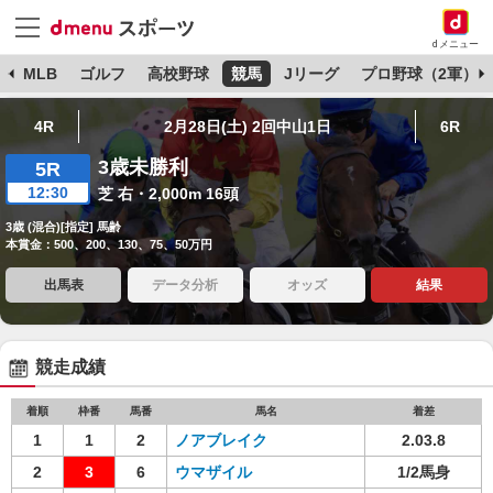
dメニュー
球
MLB
ゴルフ
高校野球
競馬
Jリーグ
プロ野球（2軍）
4R
2月28日(土) 2回中山1日
6R
3歳未勝利
5R
12:30
芝 右・2,000m 16頭
3歳 (混合)[指定] 馬齢
本賞金：500、200、130、75、50万円
出馬表
データ分析
オッズ
結果
競走成績
着順
枠番
馬番
馬名
着差
1
1
2
ノアブレイク
2.03.8
2
3
6
ウマザイル
1/2馬身