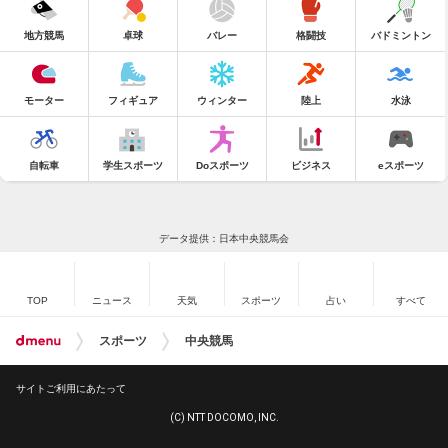
地方競馬
卓球
バレー
格闘技
バドミントン
モーター
フィギュア
ウィンター
陸上
水泳
自転車
学生スポーツ
Doスポーツ
ビジネス
eスポーツ
データ提供：日本中央競馬会
TOP
ニュース
天気
スポーツ
占い
すべて
スポーツ
中央競馬
サイトご利用にあたって
(C) NTT DOCOMO, INC.