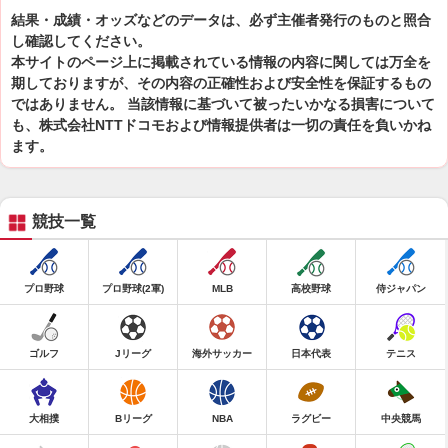
結果・成績・オッズなどのデータは、必ず主催者発行のものと照合
し確認してください。
本サイトのページ上に掲載されている情報の内容に関しては万全を
期しておりますが、その内容の正確性および安全性を保証するもの
ではありません。 当該情報に基づいて被ったいかなる損害について
も、株式会社NTTドコモおよび情報提供者は一切の責任を負いかね
ます。
競技一覧
プロ野球
プロ野球(2軍)
MLB
高校野球
侍ジャパン
ゴルフ
Jリーグ
海外サッカー
日本代表
テニス
大相撲
Bリーグ
NBA
ラグビー
中央競馬