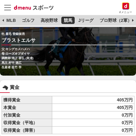
dメニュー
球
MLB
ゴルフ
高校野球
競馬
Jリーグ
プロ野球（2軍）
牝 鹿毛 登録抹消
ブラストエルサ
父:キングカメハメハ
母:ローズオブダイヤ
調教師:池上 昌弘 (美浦)
馬主:村中 徳広
生産者:佐竹 学
賞金
獲得賞金
405万円
本賞金
405万円
付加賞金
0万円
収得賞金（平地）
0万円
収得賞金（障害）
0万円