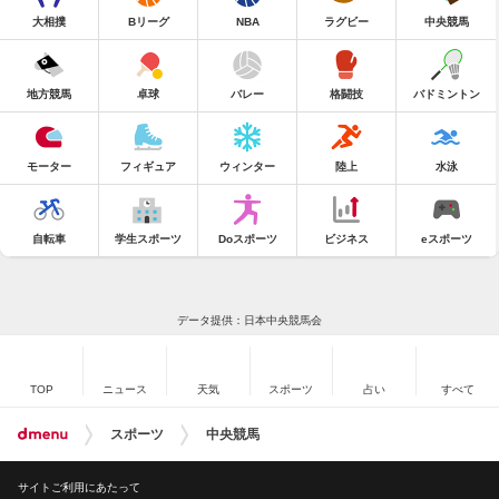
大相撲
Bリーグ
NBA
ラグビー
中央競馬
地方競馬
卓球
バレー
格闘技
バドミントン
モーター
フィギュア
ウィンター
陸上
水泳
自転車
学生スポーツ
Doスポーツ
ビジネス
eスポーツ
データ提供：日本中央競馬会
TOP
ニュース
天気
スポーツ
占い
すべて
スポーツ
中央競馬
サイトご利用にあたって