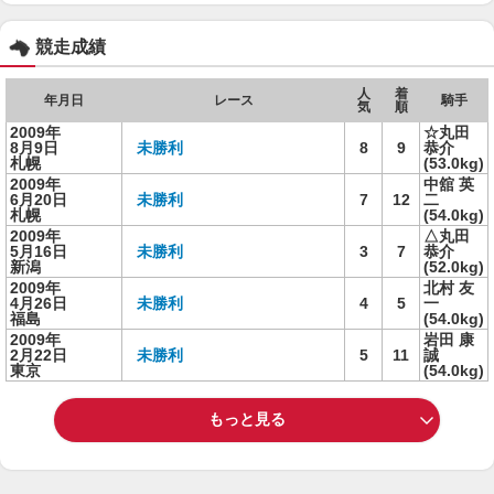
競走成績
人
着
年月日
レース
騎手
気
順
2009年
☆丸田
8月9日
未勝利
8
9
恭介
札幌
(53.0kg)
2009年
中舘 英
6月20日
未勝利
7
12
二
札幌
(54.0kg)
2009年
△丸田
5月16日
未勝利
3
7
恭介
新潟
(52.0kg)
2009年
北村 友
4月26日
未勝利
4
5
一
福島
(54.0kg)
2009年
岩田 康
2月22日
未勝利
5
11
誠
東京
(54.0kg)
もっと見る