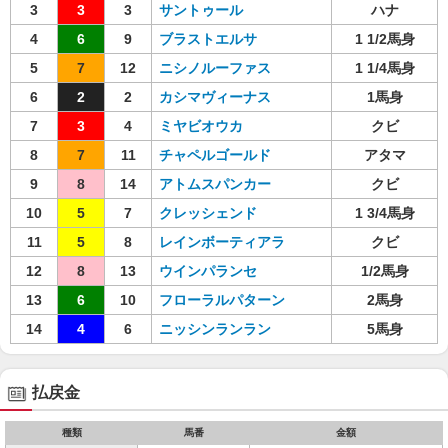
3
3
3
サントゥール
ハナ
4
6
9
ブラストエルサ
1 1/2馬身
5
7
12
ニシノルーファス
1 1/4馬身
6
2
2
カシマヴィーナス
1馬身
7
3
4
ミヤビオウカ
クビ
8
7
11
チャペルゴールド
アタマ
9
8
14
アトムスパンカー
クビ
10
5
7
クレッシェンド
1 3/4馬身
11
5
8
レインボーティアラ
クビ
12
8
13
ウインパランセ
1/2馬身
13
6
10
フローラルパターン
2馬身
14
4
6
ニッシンランラン
5馬身
払戻金
種類
馬番
金額