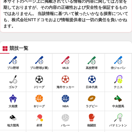
本サイトのページ上に掲載されている情報の内容に関しては万全を
期しておりますが、その内容の正確性および安全性を保証するもの
ではありません。 当該情報に基づいて被ったいかなる損害について
も、株式会社NTTドコモおよび情報提供者は一切の責任を負いかね
ます。
競技一覧
プロ野球
プロ野球(2軍)
MLB
高校野球
侍ジャパン
ゴルフ
Jリーグ
海外サッカー
日本代表
テニス
大相撲
Bリーグ
NBA
ラグビー
中央競馬
地方競馬
卓球
バレー
格闘技
バドミントン