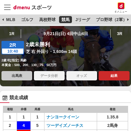
dメニュー
球
MLB
ゴルフ
高校野球
競馬
Jリーグ
プロ野球（2軍）
1R
9月21日(日) 4回中山4日
3R
2歳未勝利
2R
10:40
芝 右 外回り・1,600m 14頭
2歳 牝[指定] 馬齢
本賞金：500、200、130、75、50万円
出馬表
データ分析
オッズ
結果
競走成績
着順
枠番
馬番
馬名
着差
1
1
1
ナンヨークイーン
1.35.8
2
4
5
ツーデイズノーチス
2馬身