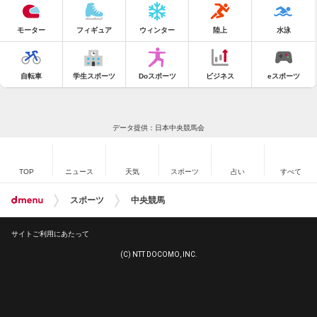
モーター
フィギュア
ウィンター
陸上
水泳
自転車
学生スポーツ
Doスポーツ
ビジネス
eスポーツ
データ提供：日本中央競馬会
TOP
ニュース
天気
スポーツ
占い
すべて
スポーツ
中央競馬
サイトご利用にあたって
(C) NTT DOCOMO, INC.