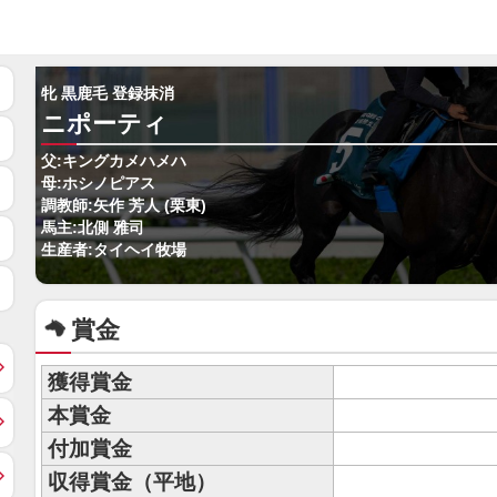
牝 黒鹿毛 登録抹消
ニポーティ
父:キングカメハメハ
母:ホシノピアス
調教師:矢作 芳人 (栗東)
馬主:北側 雅司
生産者:タイヘイ牧場
賞金
獲得賞金
本賞金
付加賞金
収得賞金（平地）