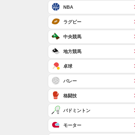
NBA
ラグビー
中央競馬
地方競馬
卓球
バレー
格闘技
バドミントン
モーター