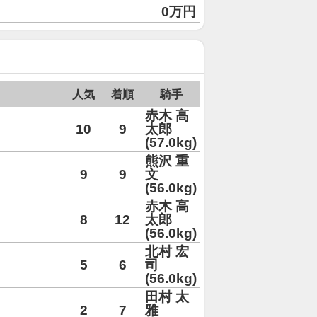
0万円
人気
着順
騎手
赤木 高
10
9
太郎
(57.0kg)
熊沢 重
9
9
文
(56.0kg)
赤木 高
8
12
太郎
(56.0kg)
北村 宏
5
6
司
(56.0kg)
田村 太
2
7
雅