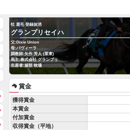
牡 鹿毛 登録抹消
グランプリセイハ
父:Dixie Union
母:バヴィーラ
調教師:矢作 芳人 (栗東)
馬主:株式会社 グランプリ
生産者:服部 牧場
賞金
獲得賞金
本賞金
付加賞金
収得賞金（平地）