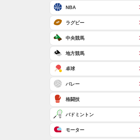
NBA
ラグビー
中央競馬
地方競馬
卓球
バレー
格闘技
バドミントン
モーター