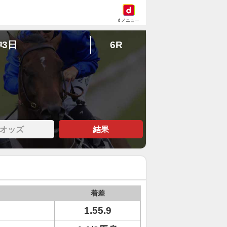
dメニュー
神3日
6R
オッズ
結果
着差
1.55.9