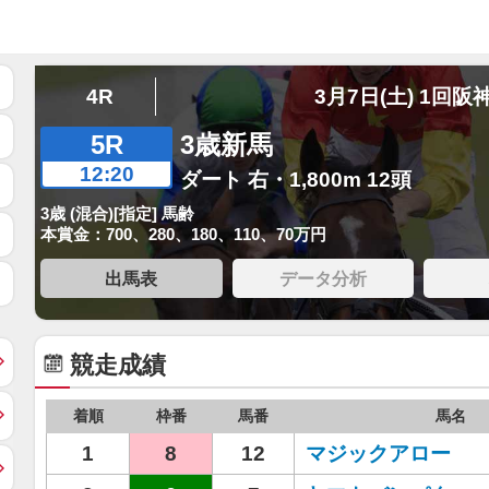
4R
3月7日(土) 1回阪
5R
3歳新馬
12:20
ダート 右・1,800m 12頭
3歳 (混合)[指定] 馬齢
本賞金：700、280、180、110、70万円
出馬表
データ分析
競走成績
着順
枠番
馬番
馬名
1
8
12
マジックアロー