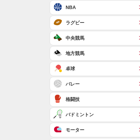
NBA
ラグビー
中央競馬
地方競馬
卓球
バレー
格闘技
バドミントン
モーター