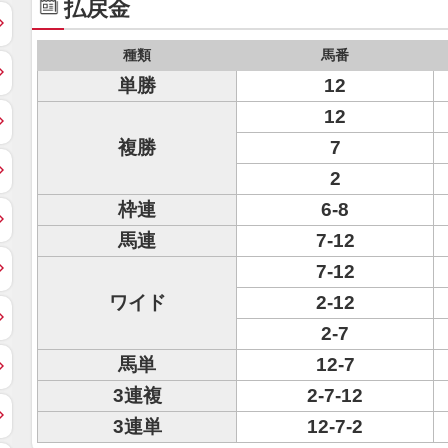
払戻金
種類
馬番
単勝
12
12
複勝
7
2
枠連
6-8
馬連
7-12
7-12
ワイド
2-12
2-7
馬単
12-7
3連複
2-7-12
3連単
12-7-2