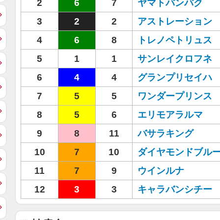
2
6
7
ヤマトバンパク
3
2
2
アストレーション
4
6
8
トレノペトリュス
5
1
1
サンレイクロフネ
6
4
4
グランプリセイハ
7
5
5
ワンダープリンス
8
5
6
エリモアラルマ
9
8
11
バサラキング
10
7
10
ダイヤモンドブル
11
7
9
ウインルナ
12
3
3
キャラバンシチー