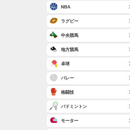
NBA
ラグビー
中央競馬
地方競馬
卓球
バレー
格闘技
バドミントン
モーター