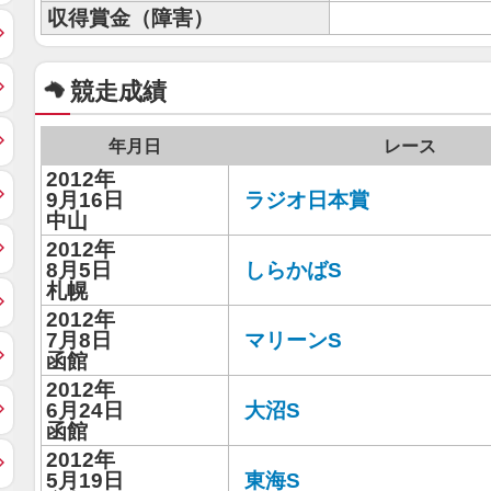
収得賞金（障害）
競走成績
年月日
レース
2012年
9月16日
ラジオ日本賞
中山
2012年
8月5日
しらかばS
札幌
2012年
7月8日
マリーンS
函館
2012年
6月24日
大沼S
函館
2012年
5月19日
東海S