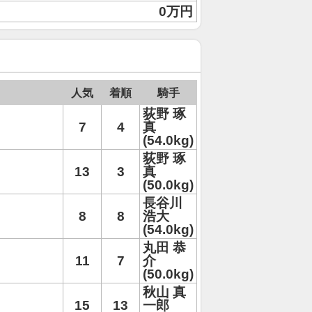
0万円
人気
着順
騎手
荻野 琢
7
4
真
(54.0kg)
荻野 琢
13
3
真
(50.0kg)
長谷川
8
8
浩大
(54.0kg)
丸田 恭
11
7
介
(50.0kg)
秋山 真
15
13
一郎