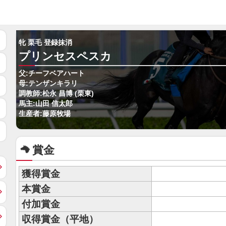
牝 栗毛 登録抹消
プリンセスペスカ
父:チーフベアハート
母:テンザンキラリ
調教師:松永 昌博 (栗東)
馬主:山田 信太郎
生産者:藤原牧場
賞金
獲得賞金
本賞金
付加賞金
収得賞金（平地）