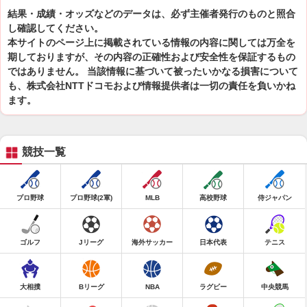
結果・成績・オッズなどのデータは、必ず主催者発行のものと照合
し確認してください。
本サイトのページ上に掲載されている情報の内容に関しては万全を
期しておりますが、その内容の正確性および安全性を保証するもの
ではありません。 当該情報に基づいて被ったいかなる損害について
も、株式会社NTTドコモおよび情報提供者は一切の責任を負いかね
ます。
競技一覧
プロ野球
プロ野球(2軍)
MLB
高校野球
侍ジャパン
ゴルフ
Jリーグ
海外サッカー
日本代表
テニス
大相撲
Bリーグ
NBA
ラグビー
中央競馬