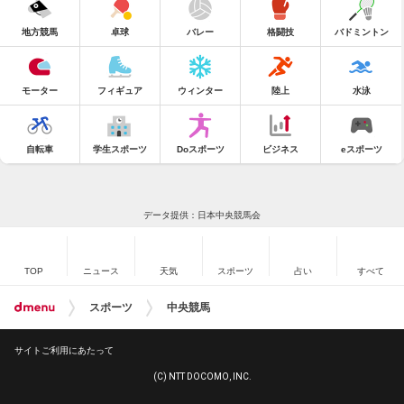
地方競馬
卓球
バレー
格闘技
バドミントン
モーター
フィギュア
ウィンター
陸上
水泳
自転車
学生スポーツ
Doスポーツ
ビジネス
eスポーツ
データ提供：日本中央競馬会
TOP
ニュース
天気
スポーツ
占い
すべて
スポーツ
中央競馬
サイトご利用にあたって
(C) NTT DOCOMO, INC.