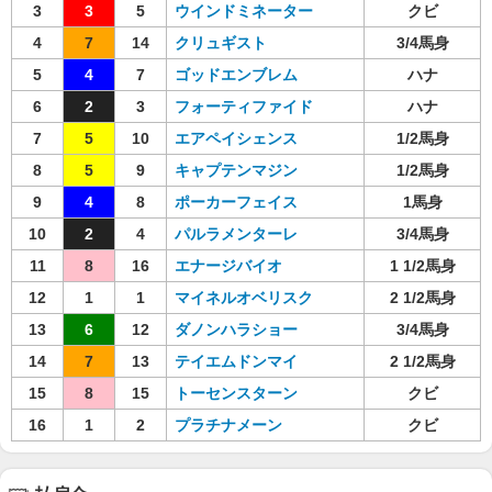
3
3
5
ウインドミネーター
クビ
4
7
14
クリュギスト
3/4馬身
5
4
7
ゴッドエンブレム
ハナ
6
2
3
フォーティファイド
ハナ
7
5
10
エアペイシェンス
1/2馬身
8
5
9
キャプテンマジン
1/2馬身
9
4
8
ポーカーフェイス
1馬身
10
2
4
パルラメンターレ
3/4馬身
11
8
16
エナージバイオ
1 1/2馬身
12
1
1
マイネルオベリスク
2 1/2馬身
13
6
12
ダノンハラショー
3/4馬身
14
7
13
テイエムドンマイ
2 1/2馬身
15
8
15
トーセンスターン
クビ
16
1
2
プラチナメーン
クビ