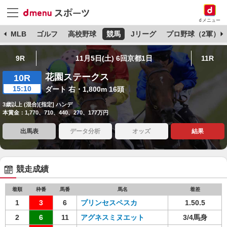
dメニュー
球
MLB
ゴルフ
高校野球
競馬
Jリーグ
プロ野球（2軍）
9R
11月5日(土) 6回京都1日
11R
花園ステークス
10R
15:10
ダート 右・1,800m 16頭
3歳以上 (混合)[指定] ハンデ
本賞金：1,770、710、440、270、177万円
出馬表
データ分析
オッズ
結果
競走成績
着順
枠番
馬番
馬名
着差
1
3
6
プリンセスペスカ
1.50.5
2
6
11
アグネスミヌエット
3/4馬身