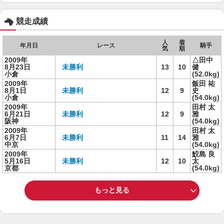
競走成績
人
着
年月日
レース
騎手
気
順
2009年
△田中
8月23日
未勝利
13
10
健
小倉
(52.0kg)
2009年
飯田 祐
8月1日
未勝利
12
9
史
小倉
(54.0kg)
2009年
田村 太
6月21日
未勝利
12
9
雅
阪神
(54.0kg)
2009年
田村 太
6月7日
未勝利
11
14
雅
中京
(54.0kg)
2009年
鮫島 良
5月16日
未勝利
12
10
太
京都
(54.0kg)
もっと見る