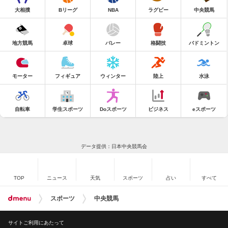
大相撲
Bリーグ
NBA
ラグビー
中央競馬
地方競馬
卓球
バレー
格闘技
バドミントン
モーター
フィギュア
ウィンター
陸上
水泳
自転車
学生スポーツ
Doスポーツ
ビジネス
eスポーツ
データ提供：日本中央競馬会
TOP
ニュース
天気
スポーツ
占い
すべて
スポーツ
中央競馬
サイトご利用にあたって