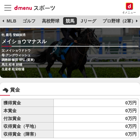
dメニュー
球
MLB
ゴルフ
高校野球
競馬
Jリーグ
プロ野球（2軍）
牝 鹿毛 登録抹消
メイショウマナスル
父:メイショウドトウ
母:アングウィッシュ
調教師:飯田 明弘 (栗東)
馬主:松本 好雄
生産者:松栄牧場
賞金
獲得賞金
0万円
本賞金
0万円
付加賞金
0万円
収得賞金（平地）
0万円
収得賞金（障害）
0万円