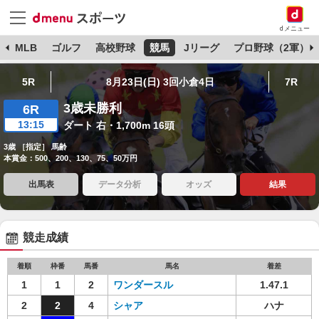
dメニュー
球
MLB
ゴルフ
高校野球
競馬
Jリーグ
プロ野球（2軍）
5R
8月23日(日) 3回小倉4日
7R
3歳未勝利
6R
13:15
ダート 右・1,700m 16頭
3歳 ［指定］ 馬齢
本賞金：500、200、130、75、50万円
出馬表
データ分析
オッズ
結果
競走成績
着順
枠番
馬番
馬名
着差
1
1
2
ワンダースル
1.47.1
2
2
4
シャア
ハナ