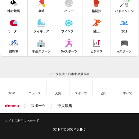
地方競馬
卓球
バレー
格闘技
バドミントン
モーター
フィギュア
ウィンター
陸上
水泳
自転車
学生スポーツ
Doスポーツ
ビジネス
eスポーツ
データ提供：日本中央競馬会
TOP
ニュース
天気
スポーツ
占い
すべて
スポーツ
中央競馬
サイトご利用にあたって
(C) NTT DOCOMO, INC.