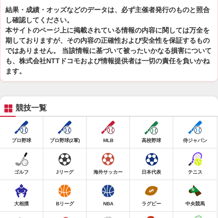
結果・成績・オッズなどのデータは、必ず主催者発行のものと照合
し確認してください。
本サイトのページ上に掲載されている情報の内容に関しては万全を
期しておりますが、その内容の正確性および安全性を保証するもの
ではありません。 当該情報に基づいて被ったいかなる損害について
も、株式会社NTTドコモおよび情報提供者は一切の責任を負いかね
ます。
競技一覧
プロ野球
プロ野球(2軍)
MLB
高校野球
侍ジャパン
ゴルフ
Jリーグ
海外サッカー
日本代表
テニス
大相撲
Bリーグ
NBA
ラグビー
中央競馬