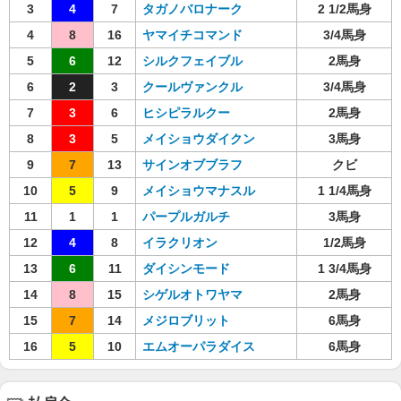
3
4
7
タガノバロナーク
2 1/2馬身
4
8
16
ヤマイチコマンド
3/4馬身
5
6
12
シルクフェイブル
2馬身
6
2
3
クールヴァンクル
3/4馬身
7
3
6
ヒシピラルクー
2馬身
8
3
5
メイショウダイクン
3馬身
9
7
13
サインオブブラフ
クビ
10
5
9
メイショウマナスル
1 1/4馬身
11
1
1
パープルガルチ
3馬身
12
4
8
イラクリオン
1/2馬身
13
6
11
ダイシンモード
1 3/4馬身
14
8
15
シゲルオトワヤマ
2馬身
15
7
14
メジロブリット
6馬身
16
5
10
エムオーパラダイス
6馬身