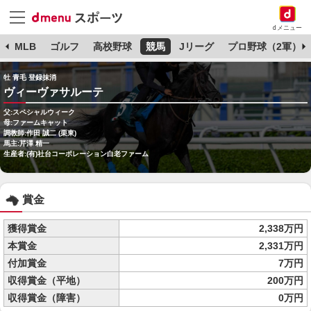
dメニュー
球
MLB
ゴルフ
高校野球
競馬
Jリーグ
プロ野球（2軍）
牡 青毛 登録抹消
ヴィーヴァサルーテ
父:スペシャルウィーク
母:ファームキャット
調教師:作田 誠二 (栗東)
馬主:芹澤 精一
生産者:(有)社台コーポレーション白老ファーム
賞金
獲得賞金
2,338万円
本賞金
2,331万円
付加賞金
7万円
収得賞金（平地）
200万円
収得賞金（障害）
0万円