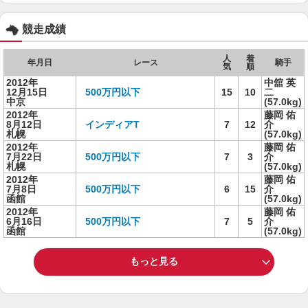
競走成績
人
着
年月日
レース
騎手
気
順
2012年
中舘 英
12月15日
500万円以下
15
10
二
中京
(57.0kg)
2012年
藤岡 佑
8月12日
インディアT
7
12
介
札幌
(57.0kg)
2012年
藤岡 佑
7月22日
500万円以下
7
3
介
札幌
(57.0kg)
2012年
藤岡 佑
7月8日
500万円以下
6
15
介
函館
(57.0kg)
2012年
藤岡 佑
6月16日
500万円以下
7
5
介
函館
(57.0kg)
もっと見る