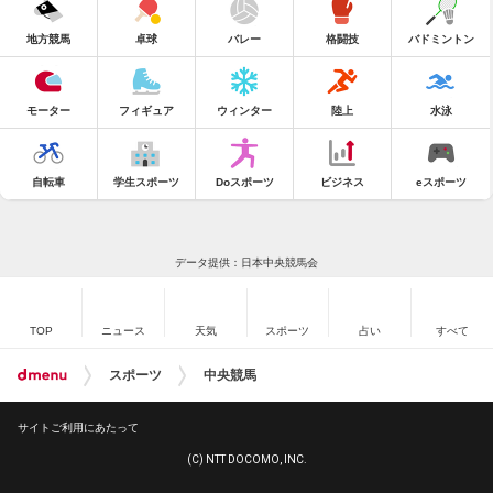
地方競馬
卓球
バレー
格闘技
バドミントン
モーター
フィギュア
ウィンター
陸上
水泳
自転車
学生スポーツ
Doスポーツ
ビジネス
eスポーツ
データ提供：日本中央競馬会
TOP
ニュース
天気
スポーツ
占い
すべて
スポーツ
中央競馬
サイトご利用にあたって
(C) NTT DOCOMO, INC.