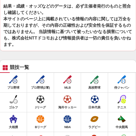
結果・成績・オッズなどのデータは、必ず主催者発行のものと照合
し確認してください。
本サイトのページ上に掲載されている情報の内容に関しては万全を
期しておりますが、その内容の正確性および安全性を保証するもの
ではありません。 当該情報に基づいて被ったいかなる損害について
も、株式会社NTTドコモおよび情報提供者は一切の責任を負いかね
ます。
競技一覧
プロ野球
プロ野球(2軍)
MLB
高校野球
侍ジャパン
ゴルフ
Jリーグ
海外サッカー
日本代表
テニス
大相撲
Bリーグ
NBA
ラグビー
中央競馬