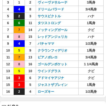
3
1
2
ヴィーヴァサルーテ
3馬身
4
4
8
ドリームバラード
3/4馬身
5
2
3
サウスビクトル
ハナ
6
6
11
タツストロング
1馬身
7
7
14
ノッティングガール
クビ
8
8
15
レッドアンジェリカ
ハナ
9
4
7
パチャママ
1/2馬身
10
5
9
クラウンフィデリオ
1馬身
11
7
13
ピアノボレロ
3/4馬身
12
8
16
ゴールデンポケット
1 1/4馬身
13
5
10
ウインドグラス
クビ
14
3
6
アドマイヤアジナ
クビ
15
3
5
ジャストザブレイン
1馬身
16
2
4
ローズキー
1/2馬身