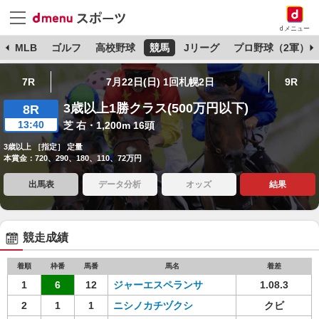
dメニュー
球
MLB
ゴルフ
高校野球
競馬
Jリーグ
プロ野球（2軍）
7R
7月22日(日) 1回札幌2日
9R
3歳以上1勝クラス(500万円以下)
8R
13:40
芝 右・1,200m 16頭
3歳以上 ［指定］ 定量
本賞金：720、290、180、110、72万円
出馬表
データ分析
オッズ
結果
競走成績
着順
枠番
馬番
馬名
着差
1
6
12
ジャーエスペランサ
1.08.3
2
1
1
ニシノカチヅクシ
クビ