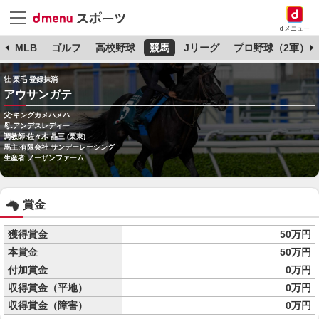
dメニュー
球
MLB
ゴルフ
高校野球
競馬
Jリーグ
プロ野球（2軍）
牡 栗毛 登録抹消
アウサンガテ
父:キングカメハメハ
母:アンデスレディー
調教師:佐々木 晶三 (栗東)
馬主:有限会社 サンデーレーシング
生産者:ノーザンファーム
賞金
獲得賞金
50万円
本賞金
50万円
付加賞金
0万円
収得賞金（平地）
0万円
収得賞金（障害）
0万円