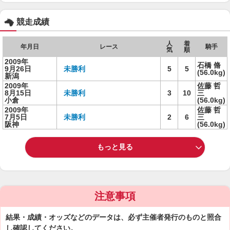
競走成績
人
着
年月日
レース
騎手
気
順
2009年
石橋 脩
9月26日
未勝利
5
5
(56.0kg)
新潟
2009年
佐藤 哲
8月15日
未勝利
3
10
三
小倉
(56.0kg)
2009年
佐藤 哲
7月5日
未勝利
2
6
三
阪神
(56.0kg)
もっと見る
注意事項
結果・成績・オッズなどのデータは、必ず主催者発行のものと照合
し確認してください。