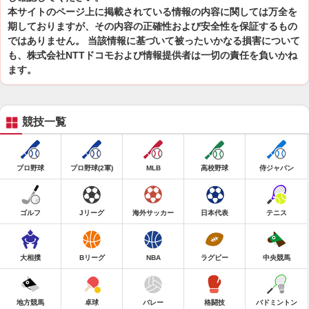
本サイトのページ上に掲載されている情報の内容に関しては万全を
期しておりますが、その内容の正確性および安全性を保証するもの
ではありません。 当該情報に基づいて被ったいかなる損害について
も、株式会社NTTドコモおよび情報提供者は一切の責任を負いかね
ます。
競技一覧
プロ野球
プロ野球(2軍)
MLB
高校野球
侍ジャパン
ゴルフ
Jリーグ
海外サッカー
日本代表
テニス
大相撲
Bリーグ
NBA
ラグビー
中央競馬
地方競馬
卓球
バレー
格闘技
バドミントン