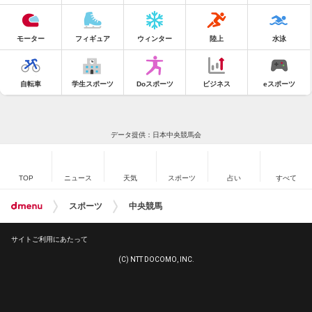
モーター
フィギュア
ウィンター
陸上
水泳
自転車
学生スポーツ
Doスポーツ
ビジネス
eスポーツ
データ提供：日本中央競馬会
TOP
ニュース
天気
スポーツ
占い
すべて
スポーツ
中央競馬
サイトご利用にあたって
(C) NTT DOCOMO, INC.