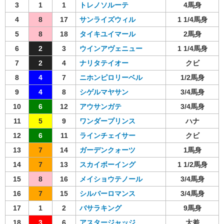
3
1
1
トレノソルーテ
4馬身
4
8
17
サンライズウィル
1 1/4馬身
5
8
18
タイキユイマール
2馬身
6
2
3
ウインアヴェニュー
1 1/4馬身
7
2
4
ナリタテイオー
クビ
8
4
7
ニホンピロリーベル
1/2馬身
9
4
8
シゲルマヤサン
3/4馬身
10
6
12
アウサンガテ
3/4馬身
11
5
9
ワンダープリンス
ハナ
12
6
11
ラインチェイサー
クビ
13
7
14
ガーデンクォーツ
1馬身
14
7
13
スカイボーイング
1 1/2馬身
15
8
16
メイショウテノール
3/4馬身
16
7
15
シルバーロマンス
3/4馬身
17
1
2
バサラキング
9馬身
18
3
6
アスタージャッジ
大差