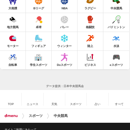
大相撲
Bリーグ
NBA
ラグビー
中央競馬
地方競馬
卓球
バレー
格闘技
バドミントン
モーター
フィギュア
ウィンター
陸上
水泳
自転車
学生スポーツ
Doスポーツ
ビジネス
eスポーツ
データ提供：日本中央競馬会
TOP
ニュース
天気
スポーツ
占い
すべて
スポーツ
中央競馬
サイトご利用にあたって