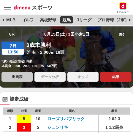
dメニュー
球
MLB
ゴルフ
高校野球
競馬
Jリーグ
プロ野球（2軍）
6R
8月15日(土) 3回小倉1日
8R
3歳未勝利
7R
13:50
芝 右・2,000m 18頭
3歳 (混合)[指定] 馬齢
本賞金：500、200、130、75、50万円
出馬表
データ分析
オッズ
結果
競走成績
着順
枠番
馬番
馬名
着差
1
5
10
ローズリパブリック
2.02.3
2
3
5
シュンリキ
1 1/2馬身