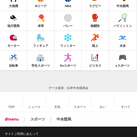
大相撲
Bリーグ
NBA
ラグビー
中央競馬
地方競馬
卓球
バレー
格闘技
バドミントン
モーター
フィギュア
ウィンター
陸上
水泳
自転車
学生スポーツ
Doスポーツ
ビジネス
eスポーツ
データ提供：日本中央競馬会
TOP
ニュース
天気
スポーツ
占い
すべて
スポーツ
中央競馬
サイトご利用にあたって