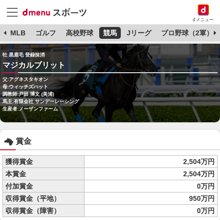
dメニュー
球
MLB
ゴルフ
高校野球
競馬
Jリーグ
プロ野球（2軍）
牡 黒鹿毛 登録抹消
マジカルブリット
父:アグネスタキオン
母:ウィッチズハット
調教師:戸田 博文 (美浦)
馬主:有限会社 サンデーレーシング
生産者:ノーザンファーム
賞金
獲得賞金
2,504万円
本賞金
2,504万円
付加賞金
0万円
収得賞金（平地）
950万円
収得賞金（障害）
0万円