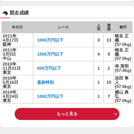
競走成績
人
着
年月日
レース
騎手
気
順
2011年
蛯名 正
4月17日
1000万円以下
3
13
義
阪神
(57.0kg)
2011年
蛯名 正
3月5日
1000万円以下
4
5
義
中山
(57.0kg)
2010年
幸 英明
11月21日
500万円以下
1
1
(57.0kg)
東京
2010年
吉田 隼
5月16日
是政特別
1
15
人
東京
(57.0kg)
2010年
横山 典
4月24日
1000万円以下
1
7
弘
東京
(57.0kg)
もっと見る