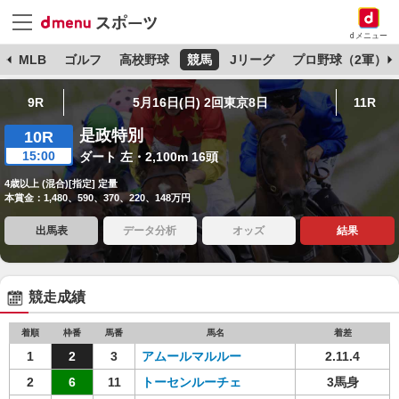
dメニュー
球
MLB
ゴルフ
高校野球
競馬
Jリーグ
プロ野球（2軍）
9R
5月16日(日) 2回東京8日
11R
是政特別
10R
15:00
ダート 左・2,100m 16頭
4歳以上 (混合)[指定] 定量
本賞金：1,480、590、370、220、148万円
出馬表
データ分析
オッズ
結果
競走成績
着順
枠番
馬番
馬名
着差
1
2
3
アムールマルルー
2.11.4
2
6
11
トーセンルーチェ
3馬身