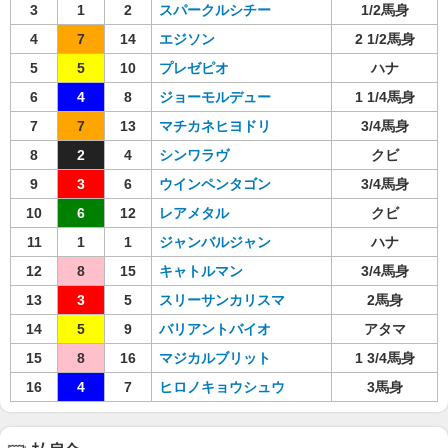
3
1
2
スパークルシチー
1/2馬身
4
7
14
エジソン
2 1/2馬身
5
5
10
プレゼピオ
ハナ
6
4
8
ジョーモルデュー
1 1/4馬身
7
7
13
マチカネヒヨドリ
3/4馬身
8
2
4
シンワラヴ
クビ
9
3
6
ウインペンタゴン
3/4馬身
10
6
12
レアメタル
クビ
11
1
1
ジャンバルジャン
ハナ
12
8
15
キャトルマン
3/4馬身
13
3
5
スリーサンカリスマ
2馬身
14
5
9
バリアントバイオ
アタマ
15
8
16
マジカルブリット
1 3/4馬身
16
4
7
ヒロノキョウシュウ
3馬身