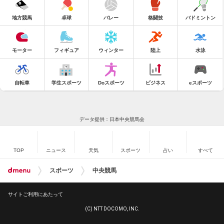
地方競馬
卓球
バレー
格闘技
バドミントン
モーター
フィギュア
ウィンター
陸上
水泳
自転車
学生スポーツ
Doスポーツ
ビジネス
eスポーツ
データ提供：日本中央競馬会
TOP
ニュース
天気
スポーツ
占い
すべて
スポーツ
中央競馬
サイトご利用にあたって
(C) NTT DOCOMO, INC.