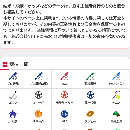
結果・成績・オッズなどのデータは、必ず主催者発行のものと照合
し確認してください。
本サイトのページ上に掲載されている情報の内容に関しては万全を
期しておりますが、その内容の正確性および安全性を保証するもの
ではありません。 当該情報に基づいて被ったいかなる損害について
も、株式会社NTTドコモおよび情報提供者は一切の責任を負いかね
ます。
競技一覧
プロ野球
プロ野球(2軍)
MLB
高校野球
侍ジャパン
ゴルフ
Jリーグ
海外サッカー
日本代表
テニス
大相撲
Bリーグ
NBA
ラグビー
中央競馬