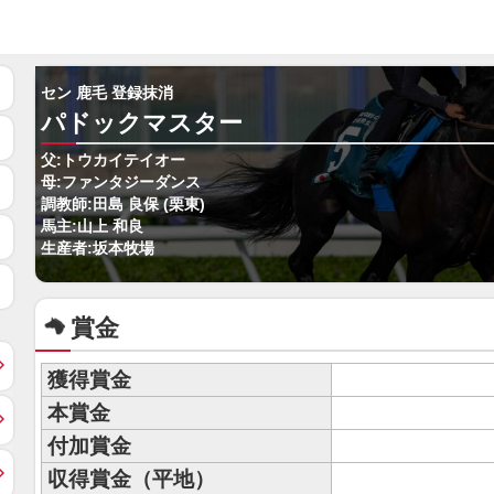
セン 鹿毛 登録抹消
パドックマスター
父:トウカイテイオー
母:ファンタジーダンス
調教師:田島 良保 (栗東)
馬主:山上 和良
生産者:坂本牧場
賞金
獲得賞金
本賞金
付加賞金
収得賞金（平地）