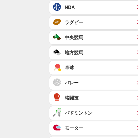
NBA
ラグビー
中央競馬
地方競馬
卓球
バレー
格闘技
バドミントン
モーター