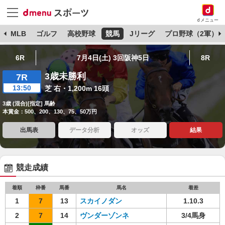
dメニュー
球
MLB
ゴルフ
高校野球
競馬
Jリーグ
プロ野球（2軍）
6R
7月4日(土) 3回阪神5日
8R
3歳未勝利
7R
13:50
芝 右・1,200m 16頭
3歳 (混合)[指定] 馬齢
本賞金：500、200、130、75、50万円
出馬表
データ分析
オッズ
結果
競走成績
着順
枠番
馬番
馬名
着差
1
7
13
スカイノダン
1.10.3
2
7
14
ヴンダーゾンネ
3/4馬身