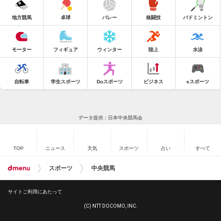
地方競馬
卓球
バレー
格闘技
バドミントン
モーター
フィギュア
ウィンター
陸上
水泳
自転車
学生スポーツ
Doスポーツ
ビジネス
eスポーツ
データ提供：日本中央競馬会
TOP
ニュース
天気
スポーツ
占い
すべて
スポーツ
中央競馬
サイトご利用にあたって
(C) NTT DOCOMO, INC.