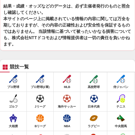
結果・成績・オッズなどのデータは、必ず主催者発行のものと照合
し確認してください。
本サイトのページ上に掲載されている情報の内容に関しては万全を
期しておりますが、その内容の正確性および安全性を保証するもの
ではありません。 当該情報に基づいて被ったいかなる損害について
も、株式会社NTTドコモおよび情報提供者は一切の責任を負いかね
ます。
競技一覧
プロ野球
プロ野球(2軍)
MLB
高校野球
侍ジャパン
ゴルフ
Jリーグ
海外サッカー
日本代表
テニス
大相撲
Bリーグ
NBA
ラグビー
中央競馬