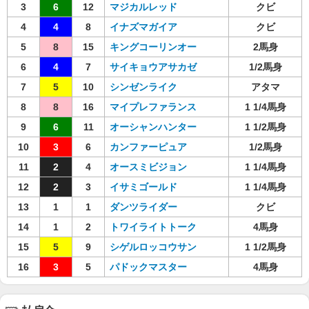
3
6
12
マジカルレッド
クビ
4
4
8
イナズマガイア
クビ
5
8
15
キングコーリンオー
2馬身
6
4
7
サイキョウアサカゼ
1/2馬身
7
5
10
シンゼンライク
アタマ
8
8
16
マイプレファランス
1 1/4馬身
9
6
11
オーシャンハンター
1 1/2馬身
10
3
6
カンファーピュア
1/2馬身
11
2
4
オースミビジョン
1 1/4馬身
12
2
3
イサミゴールド
1 1/4馬身
13
1
1
ダンツライダー
クビ
14
1
2
トワイライトトーク
4馬身
15
5
9
シゲルロッコウサン
1 1/2馬身
16
3
5
パドックマスター
4馬身