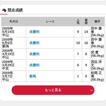
競走成績
人
着
年月日
レース
騎手
気
順
2009年
田中 勝
9月19日
未勝利
9
14
春
中山
(56.0kg)
2009年
田中 勝
9月6日
未勝利
10
16
春
新潟
(56.0kg)
2009年
武 豊
4月19日
未勝利
7
8
(56.0kg)
中山
2009年
四位 洋
3月29日
未勝利
6
9
文
中京
(56.0kg)
2009年
松岡 正
3月7日
新馬
1
8
海
中山
(56.0kg)
もっと見る