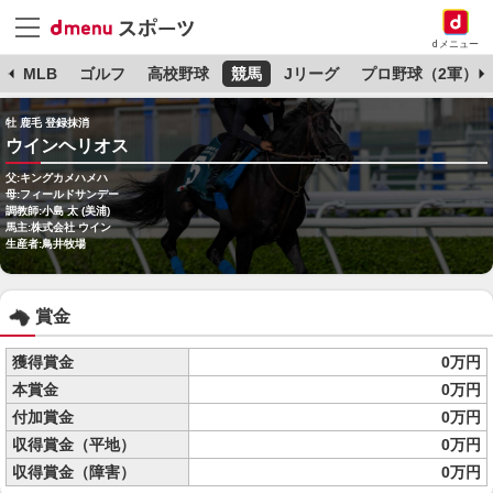
dメニュー
球
MLB
ゴルフ
高校野球
競馬
Jリーグ
プロ野球（2軍）
牡 鹿毛 登録抹消
ウインヘリオス
父:キングカメハメハ
母:フィールドサンデー
調教師:小島 太 (美浦)
馬主:株式会社 ウイン
生産者:鳥井牧場
賞金
獲得賞金
0万円
本賞金
0万円
付加賞金
0万円
収得賞金（平地）
0万円
収得賞金（障害）
0万円