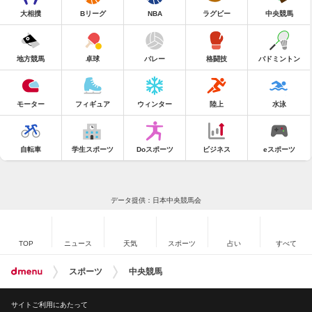
大相撲
Bリーグ
NBA
ラグビー
中央競馬
地方競馬
卓球
バレー
格闘技
バドミントン
モーター
フィギュア
ウィンター
陸上
水泳
自転車
学生スポーツ
Doスポーツ
ビジネス
eスポーツ
データ提供：日本中央競馬会
TOP
ニュース
天気
スポーツ
占い
すべて
スポーツ
中央競馬
サイトご利用にあたって