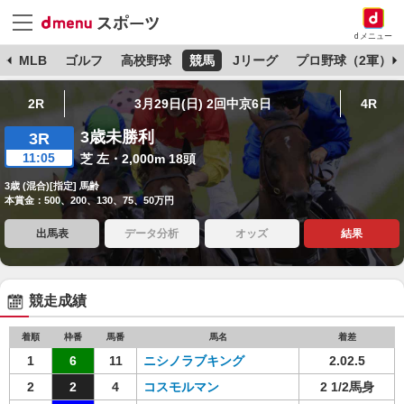
dメニュー
球
MLB
ゴルフ
高校野球
競馬
Jリーグ
プロ野球（2軍）
2R
3月29日(日) 2回中京6日
4R
3歳未勝利
3R
11:05
芝 左・2,000m 18頭
3歳 (混合)[指定] 馬齢
本賞金：500、200、130、75、50万円
出馬表
データ分析
オッズ
結果
競走成績
着順
枠番
馬番
馬名
着差
1
6
11
ニシノラブキング
2.02.5
2
2
4
コスモルマン
2 1/2馬身