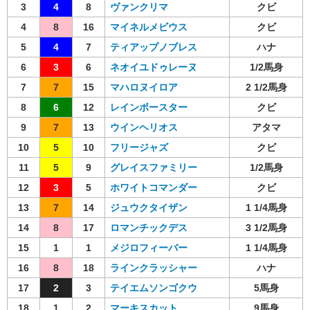
3
4
8
ヴァンクリマ
クビ
4
8
16
マイネルメビウス
クビ
5
4
7
ティアップノブレス
ハナ
6
3
6
ネオイユドゥレーヌ
1/2馬身
7
7
15
マハロヌイロア
2 1/2馬身
8
6
12
レインボースター
クビ
9
7
13
ウインヘリオス
アタマ
10
5
10
フリージャズ
クビ
11
5
9
グレイスファミリー
1/2馬身
12
3
5
ホワイトコマンダー
クビ
13
7
14
ジュウクタイザン
1 1/4馬身
14
8
17
ロマンチックデス
3 1/2馬身
15
1
1
メジロフィーバー
1 1/4馬身
16
8
18
ラインクラッシャー
ハナ
17
2
3
テイエムソンゴクウ
5馬身
18
1
2
マーキスカット
9馬身