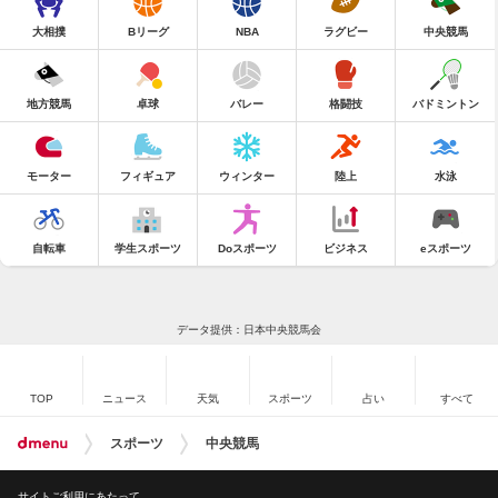
大相撲
Bリーグ
NBA
ラグビー
中央競馬
地方競馬
卓球
バレー
格闘技
バドミントン
モーター
フィギュア
ウィンター
陸上
水泳
自転車
学生スポーツ
Doスポーツ
ビジネス
eスポーツ
データ提供：日本中央競馬会
TOP
ニュース
天気
スポーツ
占い
すべて
スポーツ
中央競馬
サイトご利用にあたって