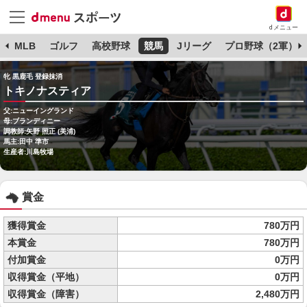
dメニュー
球
MLB
ゴルフ
高校野球
競馬
Jリーグ
プロ野球（2軍）
牝 黒鹿毛 登録抹消
トキノナスティア
父:ニューイングランド
母:ブランディニー
調教師:矢野 照正 (美浦)
馬主:田中 準市
生産者:川島牧場
賞金
獲得賞金
780万円
本賞金
780万円
付加賞金
0万円
収得賞金（平地）
0万円
収得賞金（障害）
2,480万円