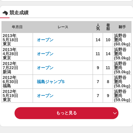
競走成績
人
着
年月日
レース
騎手
気
順
2013年
浜野谷
5月18日
オープン
14
10
憲尚
東京
(60.0kg)
2013年
浜野谷
4月28日
オープン
11
14
憲尚
東京
(59.0kg)
2012年
浜野谷
7月22日
オープン
9
11
憲尚
新潟
(59.0kg)
2012年
浜野谷
6月30日
福島ジャンプS
7
8
憲尚
福島
(58.0kg)
2012年
浜野谷
5月19日
オープン
7
9
憲尚
東京
(59.0kg)
もっと見る