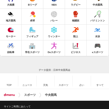
大相撲
Bリーグ
NBA
ラグビー
中央競馬
地方競馬
卓球
バレー
格闘技
バドミントン
モーター
フィギュア
ウィンター
陸上
水泳
自転車
学生スポーツ
Doスポーツ
ビジネス
eスポーツ
データ提供：日本中央競馬会
TOP
ニュース
天気
スポーツ
占い
すべて
スポーツ
中央競馬
サイトご利用にあたって