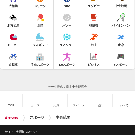
大相撲
Bリーグ
NBA
ラグビー
中央競馬
地方競馬
卓球
バレー
格闘技
バドミントン
モーター
フィギュア
ウィンター
陸上
水泳
自転車
学生スポーツ
Doスポーツ
ビジネス
eスポーツ
データ提供：日本中央競馬会
TOP
ニュース
天気
スポーツ
占い
すべて
スポーツ
中央競馬
サイトご利用にあたって