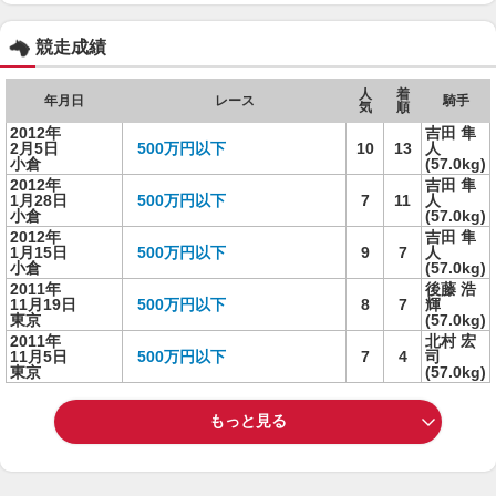
競走成績
人
着
年月日
レース
騎手
気
順
2012年
吉田 隼
2月5日
500万円以下
10
13
人
小倉
(57.0kg)
2012年
吉田 隼
1月28日
500万円以下
7
11
人
小倉
(57.0kg)
2012年
吉田 隼
1月15日
500万円以下
9
7
人
小倉
(57.0kg)
2011年
後藤 浩
11月19日
500万円以下
8
7
輝
東京
(57.0kg)
2011年
北村 宏
11月5日
500万円以下
7
4
司
東京
(57.0kg)
もっと見る