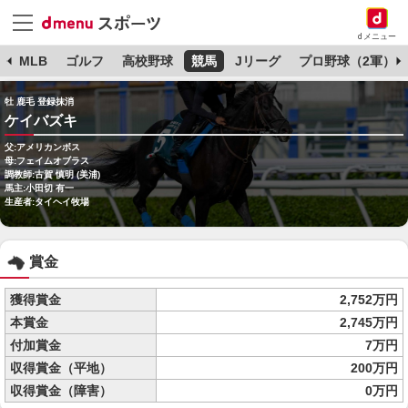
dメニュー
球
MLB
ゴルフ
高校野球
競馬
Jリーグ
プロ野球（2軍）
牡 鹿毛 登録抹消
ケイバズキ
父:アメリカンボス
母:フェイムオブラス
調教師:古賀 慎明 (美浦)
馬主:小田切 有一
生産者:タイヘイ牧場
賞金
獲得賞金
2,752万円
本賞金
2,745万円
付加賞金
7万円
収得賞金（平地）
200万円
収得賞金（障害）
0万円