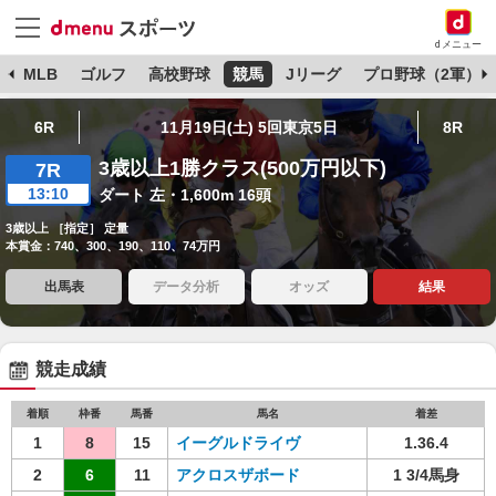
dメニュー
球
MLB
ゴルフ
高校野球
競馬
Jリーグ
プロ野球（2軍）
6R
11月19日(土) 5回東京5日
8R
3歳以上1勝クラス(500万円以下)
7R
13:10
ダート 左・1,600m 16頭
3歳以上 ［指定］ 定量
本賞金：740、300、190、110、74万円
出馬表
データ分析
オッズ
結果
競走成績
着順
枠番
馬番
馬名
着差
1
8
15
イーグルドライヴ
1.36.4
2
6
11
アクロスザボード
1 3/4馬身