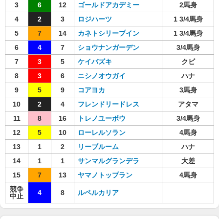
3
6
12
ゴールドアカデミー
2馬身
4
2
3
ロジハーツ
1 3/4馬身
5
7
14
カネトシリープイン
1 3/4馬身
6
4
7
ショウナンガーデン
3/4馬身
7
3
5
ケイバズキ
クビ
8
3
6
ニシノオウガイ
ハナ
9
5
9
コアヨカ
3馬身
10
2
4
フレンドリードレス
アタマ
11
8
16
トレノユーボウ
3/4馬身
12
5
10
ローレルソラン
4馬身
13
1
2
リーブルーム
ハナ
14
1
1
サンマルグランデラ
大差
15
7
13
ヤマノトップラン
4馬身
競争
4
8
ルペルカリア
中止