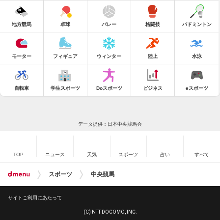
地方競馬
卓球
バレー
格闘技
バドミントン
モーター
フィギュア
ウィンター
陸上
水泳
自転車
学生スポーツ
Doスポーツ
ビジネス
eスポーツ
データ提供：日本中央競馬会
TOP
ニュース
天気
スポーツ
占い
すべて
スポーツ
中央競馬
サイトご利用にあたって
(C) NTT DOCOMO, INC.