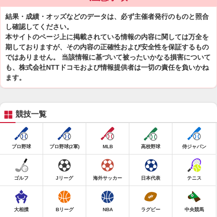
結果・成績・オッズなどのデータは、必ず主催者発行のものと照合
し確認してください。
本サイトのページ上に掲載されている情報の内容に関しては万全を
期しておりますが、その内容の正確性および安全性を保証するもの
ではありません。 当該情報に基づいて被ったいかなる損害について
も、株式会社NTTドコモおよび情報提供者は一切の責任を負いかね
ます。
競技一覧
プロ野球
プロ野球(2軍)
MLB
高校野球
侍ジャパン
ゴルフ
Jリーグ
海外サッカー
日本代表
テニス
大相撲
Bリーグ
NBA
ラグビー
中央競馬