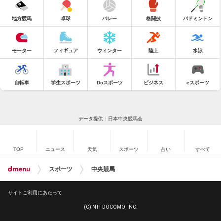
地方競馬
卓球
バレー
格闘技
バドミントン
モーター
フィギュア
ウィンター
陸上
水泳
自転車
学生スポーツ
Doスポーツ
ビジネス
eスポーツ
データ提供：日本中央競馬会
TOP
ニュース
天気
スポーツ
占い
すべて
スポーツ
中央競馬
サイトご利用にあたって
(C) NTT DOCOMO, INC.