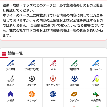
結果・成績・オッズなどのデータは、必ず主催者発行のものと照合
し確認してください。
本サイトのページ上に掲載されている情報の内容に関しては万全を
期しておりますが、その内容の正確性および安全性を保証するもの
ではありません。 当該情報に基づいて被ったいかなる損害について
も、株式会社NTTドコモおよび情報提供者は一切の責任を負いかね
ます。
競技一覧
プロ野球
プロ野球(2軍)
MLB
高校野球
侍ジャパン
ゴルフ
Jリーグ
海外サッカー
日本代表
テニス
大相撲
Bリーグ
NBA
ラグビー
中央競馬