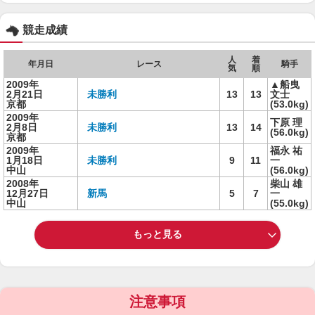
競走成績
人
着
年月日
レース
騎手
気
順
2009年
▲船曳
2月21日
未勝利
13
13
文士
京都
(53.0kg)
2009年
下原 理
2月8日
未勝利
13
14
(56.0kg)
京都
2009年
福永 祐
1月18日
未勝利
9
11
一
中山
(56.0kg)
2008年
柴山 雄
12月27日
新馬
5
7
一
中山
(55.0kg)
もっと見る
注意事項