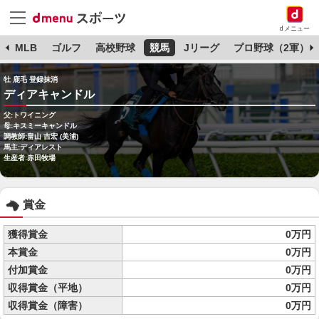
dメニュー
球
MLB
ゴルフ
高校野球
競馬
Jリーグ
プロ野球（2軍）
牡 鹿毛 登録抹消
ディアキャンドル
父:トワイニング
母:キスミーキャンドル
調教師:畠山 吉宏 (美浦)
馬主:ディアレスト
生産者:赤田牧場
賞金
獲得賞金
0万円
本賞金
0万円
付加賞金
0万円
収得賞金（平地）
0万円
収得賞金（障害）
0万円