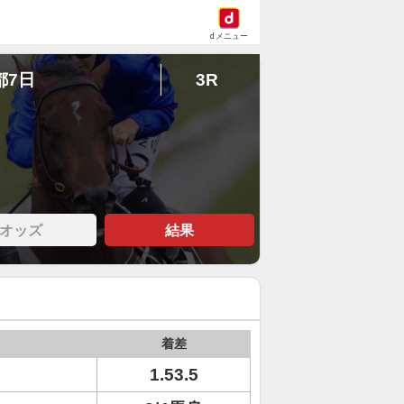
dメニュー
都7日
3R
オッズ
結果
着差
1.53.5