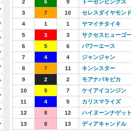
2
6
9
トーセンピングス
3
7
10
セレスダイヤモン
4
1
1
ヤマイチタイキ
5
3
3
サクセスヒューゴ
6
5
6
パワーエース
7
4
4
ジャンジャン
8
7
11
キンシスター
9
2
2
モアナパキピカ
10
5
7
ケイアイコンジン
11
4
5
カリスマライズ
12
8
12
ハイヌーンナゲッ
13
8
13
ディアキャンドル