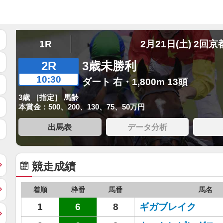
1R
2月21日(土) 2回京
2R
3歳未勝利
10:30
ダート 右・1,800m 13頭
3歳 ［指定］ 馬齢
本賞金：500、200、130、75、50万円
出馬表
データ分析
競走成績
着順
枠番
馬番
馬名
1
6
8
ギガブレイク