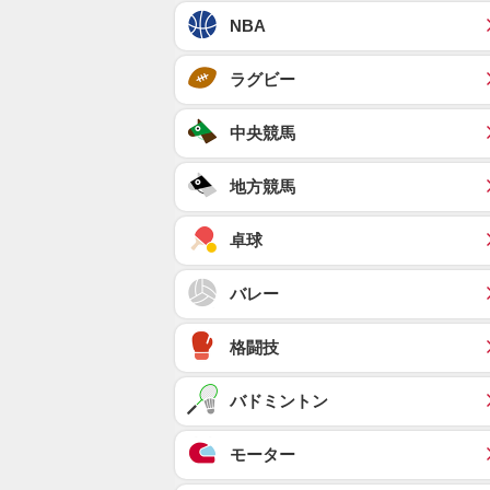
NBA
ラグビー
中央競馬
地方競馬
卓球
バレー
格闘技
バドミントン
モーター