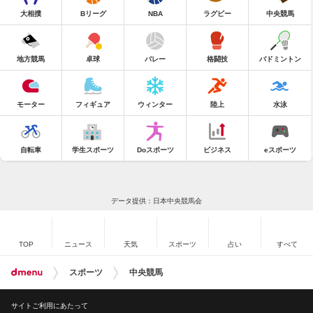
大相撲
Bリーグ
NBA
ラグビー
中央競馬
地方競馬
卓球
バレー
格闘技
バドミントン
モーター
フィギュア
ウィンター
陸上
水泳
自転車
学生スポーツ
Doスポーツ
ビジネス
eスポーツ
データ提供：日本中央競馬会
TOP
ニュース
天気
スポーツ
占い
すべて
スポーツ
中央競馬
サイトご利用にあたって