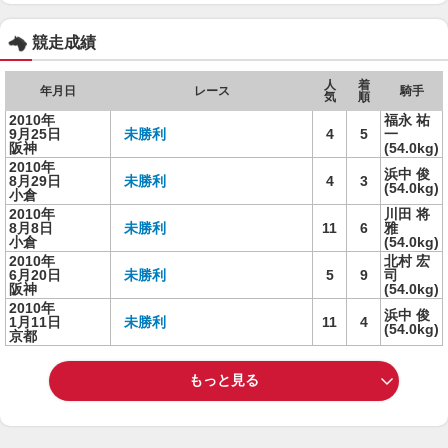
競走成績
人
着
年月日
レース
騎手
気
順
2010年
福永 祐
9月25日
未勝利
4
5
一
阪神
(54.0kg)
2010年
浜中 俊
8月29日
未勝利
4
3
(54.0kg)
小倉
2010年
川田 将
8月8日
未勝利
11
6
雅
小倉
(54.0kg)
2010年
北村 宏
6月20日
未勝利
5
9
司
阪神
(54.0kg)
2010年
浜中 俊
1月11日
未勝利
11
4
(54.0kg)
京都
もっと見る