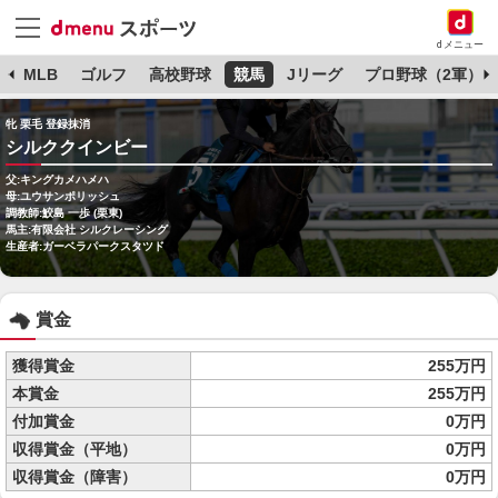
dメニュー
球
MLB
ゴルフ
高校野球
競馬
Jリーグ
プロ野球（2軍）
牝 栗毛 登録抹消
シルククインビー
父:キングカメハメハ
母:ユウサンポリッシュ
調教師:鮫島 一歩 (栗東)
馬主:有限会社 シルクレーシング
生産者:ガーベラパークスタツド
賞金
獲得賞金
255万円
本賞金
255万円
付加賞金
0万円
収得賞金（平地）
0万円
収得賞金（障害）
0万円