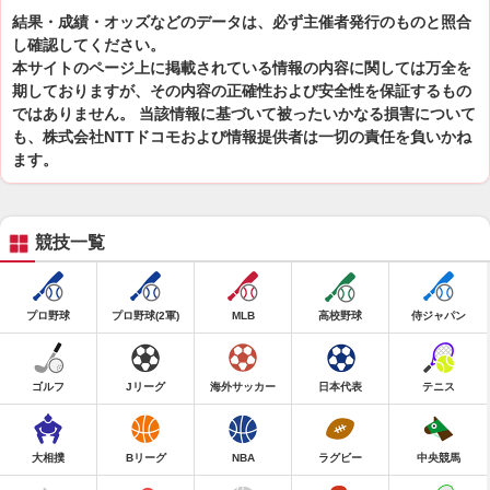
結果・成績・オッズなどのデータは、必ず主催者発行のものと照合
し確認してください。
本サイトのページ上に掲載されている情報の内容に関しては万全を
期しておりますが、その内容の正確性および安全性を保証するもの
ではありません。 当該情報に基づいて被ったいかなる損害について
も、株式会社NTTドコモおよび情報提供者は一切の責任を負いかね
ます。
競技一覧
プロ野球
プロ野球(2軍)
MLB
高校野球
侍ジャパン
ゴルフ
Jリーグ
海外サッカー
日本代表
テニス
大相撲
Bリーグ
NBA
ラグビー
中央競馬