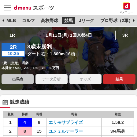
dメニュー
球
MLB
ゴルフ
高校野球
競馬
Jリーグ
プロ野球（2軍）
1R
1月11日(月) 1回京都4日
3R
3歳未勝利
2R
10:35
ダート 右・1,800m 16頭
3歳 ［指定］ 馬齢
本賞金：500、200、130、75、50万円
出馬表
データ分析
オッズ
結果
競走成績
着順
枠番
馬番
馬名
着差
1
4
8
エリモサプライズ
1.56.2
2
8
15
ユメミルテーラー
3/4馬身