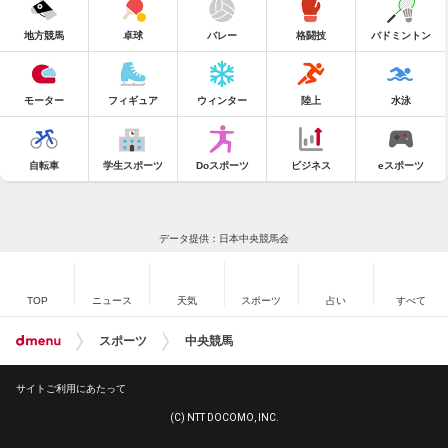
地方競馬
卓球
バレー
格闘技
バドミントン
モーター
フィギュア
ウィンター
陸上
水泳
自転車
学生スポーツ
Doスポーツ
ビジネス
eスポーツ
データ提供：日本中央競馬会
TOP
ニュース
天気
スポーツ
占い
すべて
スポーツ
中央競馬
サイトご利用にあたって
(C) NTT DOCOMO, INC.