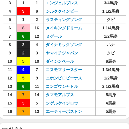
3
1
1
エンジェルブレス
3/4馬身
4
3
6
シルククインビー
1 1/2馬身
5
1
2
ラスティングソング
クビ
6
8
16
メイキングドリーム
1 1/4馬身
7
6
12
ミゲール
1/2馬身
8
2
4
ダイナミックソング
ハナ
9
2
3
ヤマイチジャパン
クビ
10
5
10
ダイシンベール
6馬身
11
4
7
コスモマリースター
1 3/4馬身
12
5
9
ニホンピロビーナス
1/2馬身
13
6
11
コンゴウシャトル
2 1/2馬身
14
7
14
タマモアルプス
5馬身
15
3
5
シゲルケイジロウ
4馬身
16
7
13
エーティーボストン
5馬身