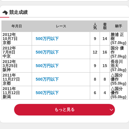
競走成績
人
着
年月日
レース
騎手
気
順
2012年
勝浦 正
10月7日
500万円以下
9
14
樹
京都
(57.0kg)
2012年
国分 優
7月8日
500万円以下
12
16
作
中京
(57.0kg)
2012年
長谷川
3月25日
500万円以下
9
15
浩大
阪神
(57.0kg)
2011年
△国分
11月27日
500万円以下
8
8
優作
京都
(55.0kg)
2011年
△国分
11月12日
500万円以下
6
4
優作
新潟
(55.0kg)
もっと見る