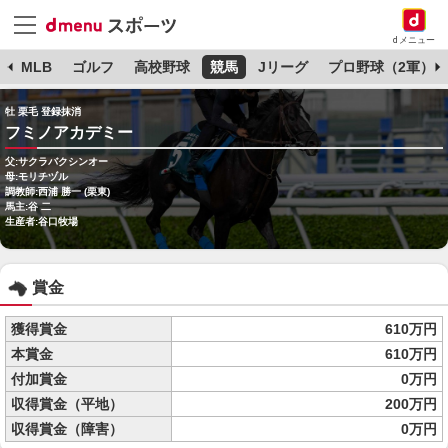
dメニュー
球
MLB
ゴルフ
高校野球
競馬
Jリーグ
プロ野球（2軍）
牡 栗毛 登録抹消
フミノアカデミー
父:サクラバクシンオー
母:モリチヅル
調教師:西浦 勝一 (栗東)
馬主:谷 二
生産者:谷口牧場
賞金
獲得賞金
610万円
本賞金
610万円
付加賞金
0万円
収得賞金（平地）
200万円
収得賞金（障害）
0万円