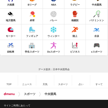
大相撲
Bリーグ
NBA
ラグビー
中央競馬
地方競馬
卓球
バレー
格闘技
バドミントン
モーター
フィギュア
ウィンター
陸上
水泳
自転車
学生スポーツ
Doスポーツ
ビジネス
eスポーツ
データ提供：日本中央競馬会
TOP
ニュース
天気
スポーツ
占い
すべて
スポーツ
中央競馬
サイトご利用にあたって