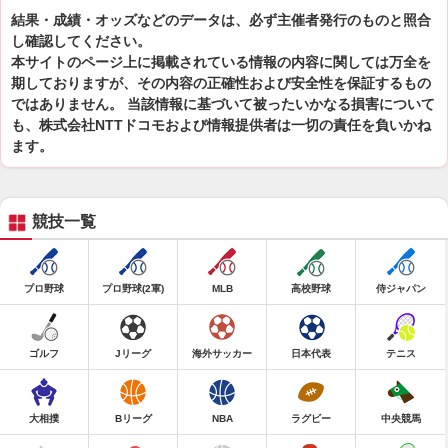
結果・成績・オッズなどのデータは、必ず主催者発行のものと照合
し確認してください。
本サイトのページ上に掲載されている情報の内容に関しては万全を
期しておりますが、その内容の正確性および安全性を保証するもの
ではありません。 当該情報に基づいて被ったいかなる損害について
も、株式会社NTTドコモおよび情報提供者は一切の責任を負いかね
ます。
競技一覧
プロ野球
プロ野球(2軍)
MLB
高校野球
侍ジャパン
ゴルフ
Jリーグ
海外サッカー
日本代表
テニス
大相撲
Bリーグ
NBA
ラグビー
中央競馬