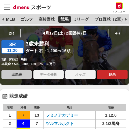
dメニュー
球
MLB
ゴルフ
高校野球
競馬
Jリーグ
プロ野球（2軍）
2R
4月17日(土) 2回阪神7日
4R
3歳未勝利
3R
11:20
ダート 右・1,200m 16頭
3歳 ［指定］ 馬齢
本賞金：500、200、130、75、50万円
出馬表
データ分析
オッズ
結果
競走成績
着順
枠番
馬番
馬名
着差
1
7
13
フミノアカデミー
1.12.0
2
4
7
ツルマルホクト
2 1/2馬身