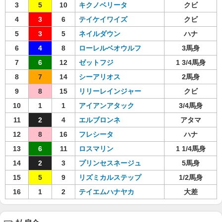
3
5
10
キクノベリータ
クビ
4
3
6
テイケイワイズ
クビ
5
3
5
ネイルダウン
ハナ
6
4
8
ローレルベオウルフ
3馬身
7
6
12
ゼットフジ
1 3/4馬身
8
7
14
シーアリオス
2馬身
9
8
15
リリーレインジャー
クビ
10
1
1
アイアンアタック
3/4馬身
11
2
4
エルブロンネ
アタマ
12
8
16
フレシータ
ハナ
13
6
11
ロスマリン
1 1/4馬身
14
2
3
プリンセスネージュ
5馬身
15
5
9
リズミカルステップ
1/2馬身
16
1
2
テイエムハナヤカ
大差