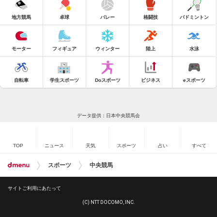
地方競馬
卓球
バレー
格闘技
バドミントン
モーター
フィギュア
ウィンター
陸上
水泳
自転車
学生スポーツ
Doスポーツ
ビジネス
eスポーツ
データ提供：日本中央競馬会
TOP
ニュース
天気
スポーツ
占い
すべて
スポーツ
中央競馬
サイトご利用にあたって
(C) NTT DOCOMO, INC.