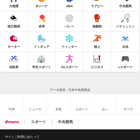
大相撲
Bリーグ
NBA
ラグビー
中央競馬
地方競馬
卓球
バレー
格闘技
バドミントン
モーター
フィギュア
ウィンター
陸上
水泳
自転車
学生スポーツ
Doスポーツ
ビジネス
eスポーツ
データ提供：日本中央競馬会
TOP
ニュース
天気
スポーツ
占い
すべて
スポーツ
中央競馬
サイトご利用にあたって