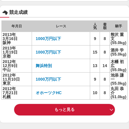
競走成績
人
着
年月日
レース
騎手
気
順
2013年
熊沢 重
3月16日
1000万円以下
9
8
文
阪神
(55.0kg)
2013年
酒井 学
1月19日
1000万円以下
15
8
(55.0kg)
京都
2012年
木幡 初
12月9日
舞浜特別
13
14
広
中山
(55.0kg)
2012年
池添 謙
11月10日
1000万円以下
9
8
一
東京
(55.0kg)
2012年
丸田 恭
7月21日
オホーツクHC
10
8
介
札幌
(51.0kg)
もっと見る