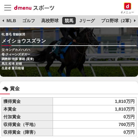
dメニュー
球
MLB
ゴルフ
高校野球
競馬
Jリーグ
プロ野球（2軍）
牝 栗毛 登録抹消
メイショウスズラン
父:キングカメハメハ
母:クィーンズダガー
調教師:池添 兼雄 (栗東)
馬主:松本 好雄
生産者:富田牧場
賞金
獲得賞金
1,810万円
本賞金
1,810万円
付加賞金
0万円
収得賞金（平地）
700万円
収得賞金（障害）
0万円