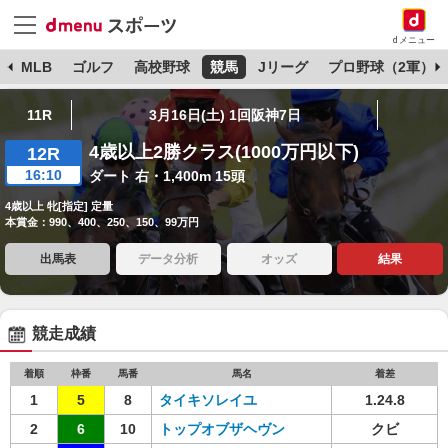
dメニュー
球
MLB
ゴルフ
高校野球
競馬
Jリーグ
プロ野球（2軍）
11R
3月16日(土) 1回阪神7日
4歳以上2勝クラス(1000万円以下)
12R
16:10
ダート 右・1,400m 15頭
4歳以上 牝[指定] 定量
本賞金：990、400、250、150、99万円
出馬表
データ分析
オッズ
結果
競走成績
着順
枠番
馬番
馬名
着差
1
5
8
タイキソレイユ
1.24.8
2
6
10
トップオブザヘヴン
クビ