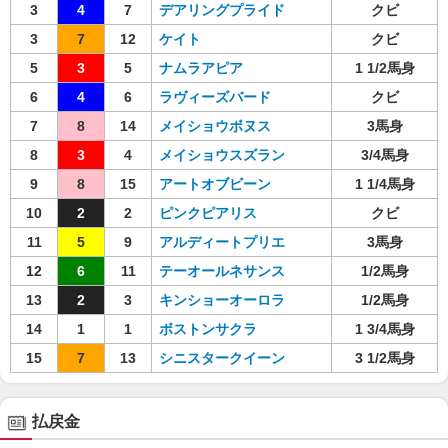
3
4
7
デアリングプライド
クビ
3
7
12
ケイト
クビ
5
3
5
ナムラアピア
1 1/2馬身
6
4
6
ラヴィーズバード
クビ
7
8
14
メイショウボヌス
3馬身
8
3
4
メイショウスズラン
3/4馬身
9
8
15
アートオブビーン
1 1/4馬身
10
2
2
ピンクピアリス
クビ
11
5
9
アルディートプリエ
3馬身
12
6
11
テーオールネサンス
1/2馬身
13
2
3
キンショーオーロラ
1/2馬身
14
1
1
ボストンサクラ
1 3/4馬身
15
7
13
シニスタークイーン
3 1/2馬身
払戻金